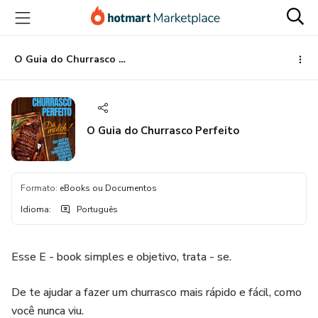
Ir
Ir
Ir
para
para
para
o
o
o
conteúdo
pagamento
rodapé
O Guia do Churrasco Perfeito
principal
O Guia do Churrasco Perfeito
Formato
:
eBooks ou Documentos
Idioma
:
Português
Esse E - book simples e objetivo, trata - se.
De te ajudar a fazer um churrasco mais rápido e fácil, como
você nunca viu.