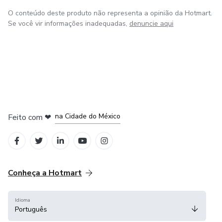
O conteúdo deste produto não representa a opinião da Hotmart.
Se você vir informações inadequadas,
denuncie aqui
em Bogotá
em Amsterdam
em Madrid
na Cidade do México
Feito com
❤
em Belo Horizonte
Conheça a Hotmart
Idioma
Português