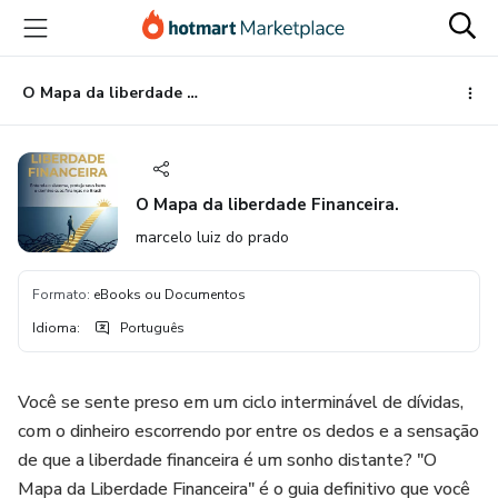
Ir
Ir
Ir
para
para
para
o
o
o
conteúdo
pagamento
rodapé
O Mapa da liberdade Financeira.
principal
O Mapa da liberdade Financeira.
marcelo luiz do prado
Formato
:
eBooks ou Documentos
Idioma
:
Português
Você se sente preso em um ciclo interminável de dívidas,
com o dinheiro escorrendo por entre os dedos e a sensação
de que a liberdade financeira é um sonho distante? "O
Mapa da Liberdade Financeira" é o guia definitivo que você