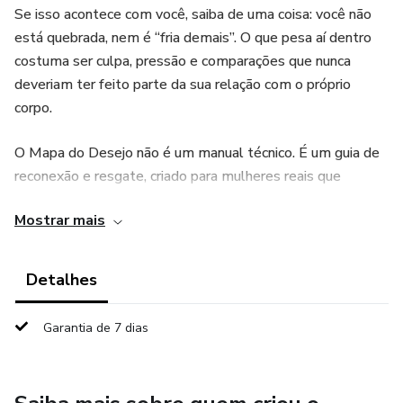
Se isso acontece com você, saiba de uma coisa: você não
está quebrada, nem é “fria demais”. O que pesa aí dentro
costuma ser culpa, pressão e comparações que nunca
deveriam ter feito parte da sua relação com o próprio
corpo.
O Mapa do Desejo não é um manual técnico. É um guia de
reconexão e resgate, criado para mulheres reais que
querem voltar a sentir prazer de verdade — sem precisar
Mostrar mais
performar, sem fórmulas mirabolantes e sem fingir que
está tudo bem quando não está.
Detalhes
O que você vai encontrar dentro deste guia:
Garantia de 7 dias
📍 As 7 Rotas do Desejo: um caminho prático para
despertar a sensibilidade no seu ritmo