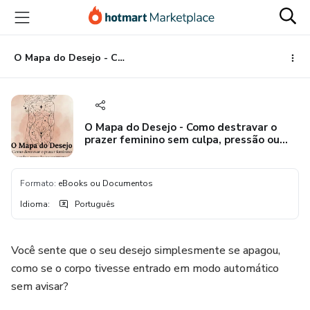
Ir
Ir
Ir
para
para
para
o
o
o
conteúdo
pagamento
rodapé
O Mapa do Desejo - Como destravar o prazer feminino sem culpa, pressão ou comparação
principal
O Mapa do Desejo - Como destravar o
prazer feminino sem culpa, pressão ou
comparação
Formato
:
eBooks ou Documentos
Idioma
:
Português
Você sente que o seu desejo simplesmente se apagou,
como se o corpo tivesse entrado em modo automático
sem avisar?