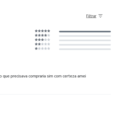
tal. Exercícios regulares, uma alimentação equilibrada e
A prática de atividades que nos proporcionam prazer, como
Filtrar
as também eleva nosso humor. A meditação e a atenção plena,
a reduzir o estresse, contribuindo para um estado emocional
do que precisava compraria sim com certeza amei