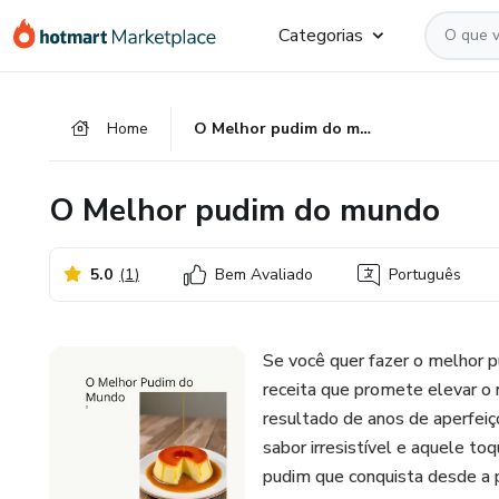
Ir
Ir
Ir
Categorias
para
para
para
o
o
o
conteúdo
pagamento
rodapé
Home
O Melhor pudim do mundo
principal
O Melhor pudim do mundo
5.0
(
1
)
Bem Avaliado
Português
Se você quer fazer o melhor 
receita que promete elevar o 
resultado de anos de aperfei
sabor irresistível e aquele to
pudim que conquista desde a 