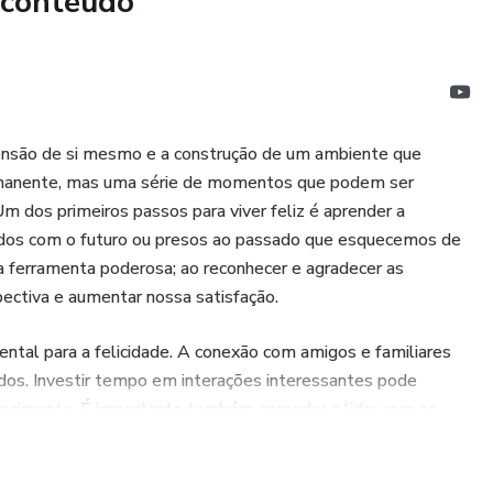
 conteúdo
eensão de si mesmo e a construção de um ambiente que
ermanente, mas uma série de momentos que podem ser
m dos primeiros passos para viver feliz é aprender a
pados com o futuro ou presos ao passado que esquecemos de
a ferramenta poderosa; ao reconhecer e agradecer as
pectiva e aumentar nossa satisfação.
ental para a felicidade. A conexão com amigos e familiares
dos. Investir tempo em interações interessantes pode
tencimento. É importante também aprender a lidar com as
 reagimos a eles pode determinar nosso nível de felicidade.
uda a enfrentar dificuldades de maneira mais leve.