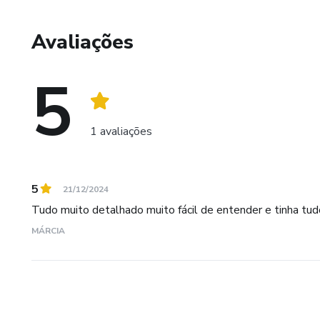
Outro aspecto crucial é cuidar de nossa saúde física e men
Avaliações
momentos de descanso são essenciais para o bem-estar. 
hobbies e exercícios físicos, não só melhora a saúde, m
por exemplo, são técnicas que ajudam a sorrir a mente e 
5
mais equilibrado.
1 avaliações
5
21/12/2024
Tudo muito detalhado muito fácil de entender e tinha tu
MÁRCIA