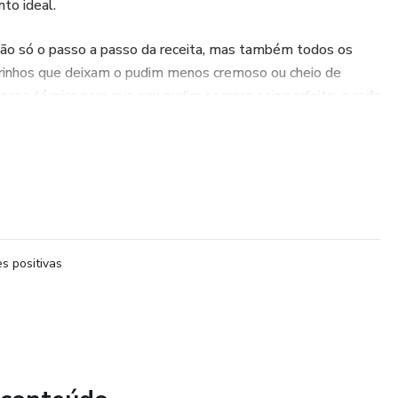
to ideal.
não só o passo a passo da receita, mas também todos os
errinhos que deixam o pudim menos cremoso ou cheio de
inar a técnica para que seu pudim sempre saia perfeito, a cada
 detalhadas e práticas, você vai ver que qualquer um pode
o em casa, surpreendendo família, amigos e até a si mesmo
a receita incrível sempre à mão. Garanta já o seu eBook e
 um verdadeiro sucesso!
s positivas