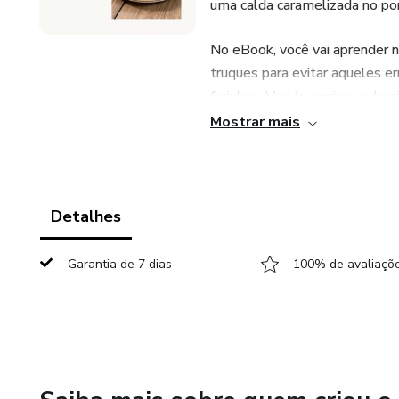
uma calda caramelizada no pon
No eBook, você vai aprender 
truques para evitar aqueles 
furinhos. Vou te ensinar a dom
vez que você fizer. Com dicas
Mostrar mais
fazer o melhor pudim do mund
com o resultado.
Não perca a chance de ter ess
Detalhes
transforme sua sobremesa em
Garantia de 7 dias
100% de avaliaçõe