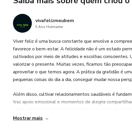
Saiba mais sobre quem criou o
vivafelizmeubem
5 Ano Hotmarter
Viver feliz é uma busca constante que envolve a compr
favorece o bem-estar. A felicidade não é um estado p
cultivados por meio de atitudes e escolhas conscientes. U
valorizar o presente. Muitas vezes, ficamos tão preocu
aproveitar o que temos agora. A prática da gratidão é um
pequenas coisas do dia a dia, conseguir mudar nossa pers
Além disso, cultivar relacionamentos saudáveis ​​é fundam
traz apoio emocional e momentos de alegria compartilha
enriquecer nossas vidas e proporcionar um senso de per
adversidades. A vida é cheia de desafios, e a forma como
Mostrar mais
Desenvolver resiliência e uma mentalidade positiva nos aj