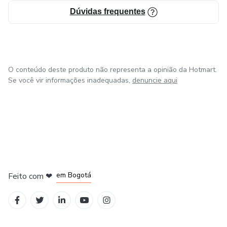
Dúvidas frequentes
✔️ Para quem quer aprender a utilizar ervas e cristais no dia
a dia
✔️ Para quem procura bem-estar, harmonia e equilíbrio
energético
O conteúdo deste produto não representa a opinião da Hotmart.
Se você vir informações inadequadas,
denuncie aqui
em Amsterdam
em Madrid
em Bogotá
Feito com
❤
em Belo Horizonte
na Cidade do México