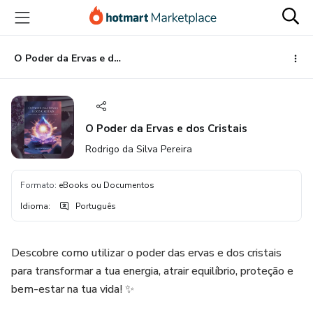
Ir
Ir
Ir
para
para
para
o
o
o
conteúdo
pagamento
rodapé
O Poder da Ervas e dos Cristais
principal
O Poder da Ervas e dos Cristais
Rodrigo da Silva Pereira
Formato
:
eBooks ou Documentos
Idioma
:
Português
Descobre como utilizar o poder das ervas e dos cristais
para transformar a tua energia, atrair equilíbrio, proteção e
bem-estar na tua vida! ✨