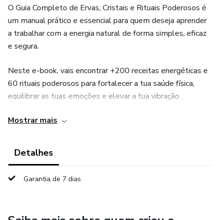
O Guia Completo de Ervas, Cristais e Rituais Poderosos é
um manual prático e essencial para quem deseja aprender
a trabalhar com a energia natural de forma simples, eficaz
e segura.
Neste e-book, vais encontrar +200 receitas energéticas e
60 rituais poderosos para fortalecer a tua saúde física,
equilibrar as tuas emoções e elevar a tua vibração
espiritual.
Mostrar mais
🔹 O que vais aprender?
Detalhes
✅ Como utilizar ervas e cristais para fortalecer o corpo e a
mente
Garantia de 7 dias
✅ Banhos energéticos, infusões e defumações para
equilíbrio emocional