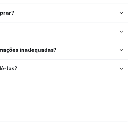
mprar?
rmações inadequadas?
ê-las?