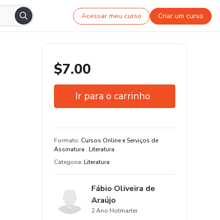
Acessar meu curso
Criar um curso
$7.00
Ir para o carrinho
Garantia de 7 dias
Formato
:
Cursos Online e Serviços de
Assinatura . Literatura
Categoria
:
Literatura
Fábio Oliveira de
Araújo
2 Ano Hotmarter