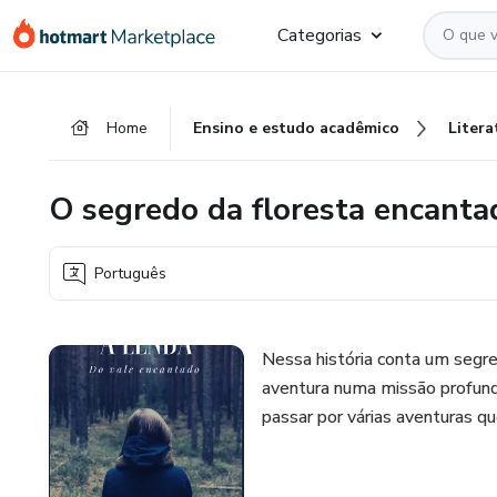
Ir
Ir
Ir
Categorias
para
para
para
o
o
o
conteúdo
pagamento
rodapé
Home
Ensino e estudo acadêmico
Litera
principal
O segredo da floresta encanta
Português
Nessa história conta um seg
aventura numa missão profunda
passar por várias aventuras q