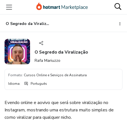
Ir
Ir
Ir
para
para
para
o
o
o
conteúdo
pagamento
rodapé
O Segredo da Viralização
principal
O Segredo da Viralização
Rafa Mariuzzo
Formato
:
Cursos Online e Serviços de Assinatura
Idioma
:
Português
Evendo online e aovivo que será sobre viralização no
Instagram, mostrando uma estrutura muito simples de
como viralizar para qualquer nicho.