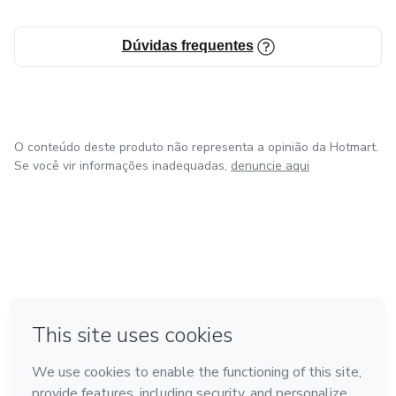
Dúvidas frequentes
O conteúdo deste produto não representa a opinião da Hotmart.
Se você vir informações inadequadas,
denuncie aqui
em Amsterdam
em Madrid
em Bogotá
Feito com
❤
em Belo Horizonte
na Cidade do México