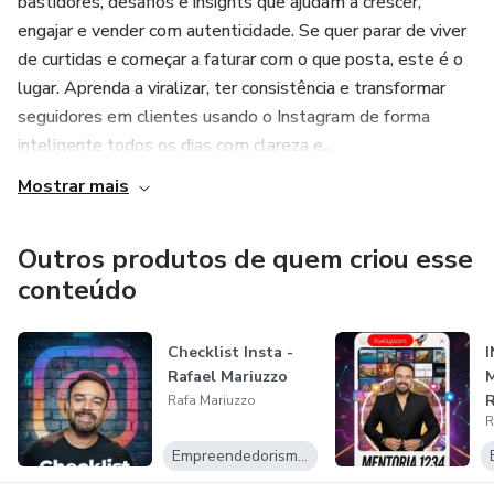
bastidores, desafios e insights que ajudam a crescer,
engajar e vender com autenticidade. Se quer parar de viver
de curtidas e começar a faturar com o que posta, este é o
lugar. Aprenda a viralizar, ter consistência e transformar
seguidores em clientes usando o Instagram de forma
inteligente todos os dias com clareza e...
Mostrar mais
Outros produtos de quem criou esse
conteúdo
Checklist Insta -
Rafael Mariuzzo
M
R
Rafa Mariuzzo
R
Empreendedorismo Digital