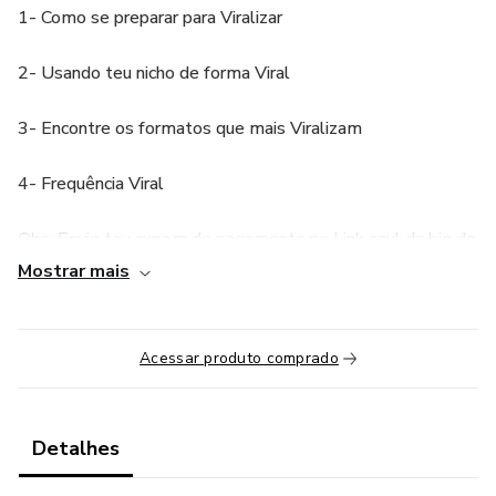
1- Como se preparar para Viralizar
2- Usando teu nicho de forma Viral
3- Encontre os formatos que mais Viralizam
4- Frequência Viral
Obs: Envie teu cupom de pagamente no Link azul da bio do
Instagram @rafaelmariuzzo
Mostrar mais
Acessar produto comprado
Detalhes