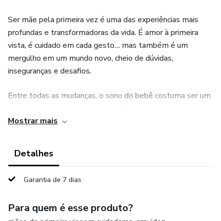
Ser mãe pela primeira vez é uma das experiências mais
profundas e transformadoras da vida. É amor à primeira
vista, é cuidado em cada gesto… mas também é um
mergulho em um mundo novo, cheio de dúvidas,
inseguranças e desafios.
Entre todas as mudanças, o sono do bebê costuma ser um
dos maiores pontos de interrogação.
Mostrar mais
Você pode estar se perguntando:
Detalhes
"Por que meu bebê não dorme a noite toda?"
Garantia de 7 dias
"Estou fazendo algo errado?"
Para quem é esse produto?
"É normal ele acordar tanto?"