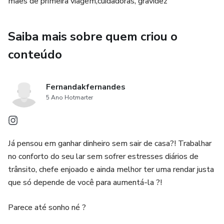
mães de primeira viagem,cuidadoras, gravidez
"E se ele estiver com dor e eu não perceber?"
Saiba mais sobre quem criou o
Essas perguntas não mostram fraqueza. Elas mostram o
quanto você se importa.
conteúdo
E se você está lendo este guia, é porque deseja o melhor
para seu bebê — e isso já é um sinal claro de que você
Fernandakfernandes
5 Ano Hotmarter
está no caminho certo. 💛
A verdade é que o sono dos bebês não é igual ao dos
adultos , e tudoisso é novo para vocês dois. Mas com
Já pensou em ganhar dinheiro sem sair de casa?! Trabalhar
carinho, paciência e informação, é possível construir uma
no conforto do seu lar sem sofrer estresses diários de
rotina segura, tranquila e que respeite o tempo do seu
trânsito, chefe enjoado e ainda melhor ter uma rendar justa
bebê — e o seu também.
que só depende de você para aumentá-la ?!
Aqui, você vai encontrar respostas claras, dicas práticas e,
Parece até sonho né ?
principalmente, acolhimento. Porque antes de qualquer