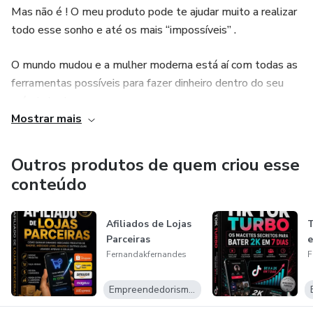
técnica, o que uma mãe precisa é saber que não está
Mas não é ! O meu produto pode te ajudar muito a realizar
sozinha.
todo esse sonho e até os mais “impossíveis” .
O mundo mudou e a mulher moderna está aí com todas as
ferramentas possíveis para fazer dinheiro dentro do seu
próprio lar !
Mostrar mais
A era digital está cada dia mais em alta e com isso o
Marketing digital só cresce, possibilitando várias fontes de
Outros produtos de quem criou esse
renda!
conteúdo
Quer saber mais ? Eu posso te ajudar !
Afiliados de Lojas
T
Parceiras
e
Fernandakfernandes
F
Empreendedorismo Digital