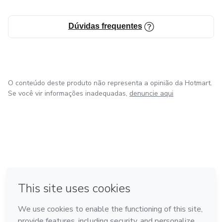
Dúvidas frequentes
O conteúdo deste produto não representa a opinião da Hotmart.
Se você vir informações inadequadas,
denuncie aqui
em Amsterdam
em Madrid
em Bogotá
Feito com
❤
em Belo Horizonte
na Cidade do México