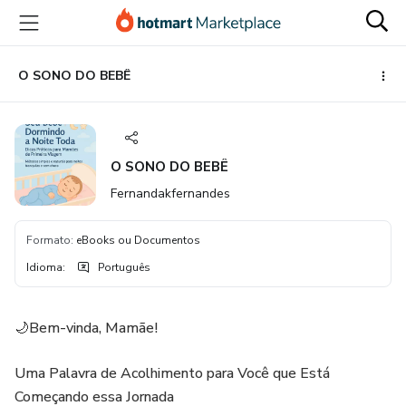
Ir
Ir
Ir
para
para
para
o
o
o
conteúdo
pagamento
rodapé
O SONO DO BEBÊ
principal
O SONO DO BEBÊ
Fernandakfernandes
Formato
:
eBooks ou Documentos
Idioma
:
Português
🌙Bem-vinda, Mamãe!
Uma Palavra de Acolhimento para Você que Está
Começando essa Jornada