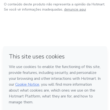
O conteúdo deste produto não representa a opinião da Hotmart.
Se você vir informações inadequadas,
denuncie aqui
em Amsterdam
em Madrid
em Bogotá
Feito com
❤
em Belo Horizonte
na Cidade do México
Conheça a Hotmart
Idioma
Português