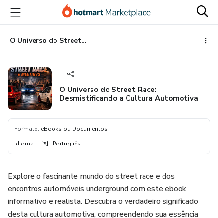
Ir
Ir
Ir
para
para
para
o
o
o
conteúdo
pagamento
rodapé
O Universo do Street Race: Desmistificando a Cultura Automotiva
principal
O Universo do Street Race:
Desmistificando a Cultura Automotiva
Formato
:
eBooks ou Documentos
Idioma
:
Português
Explore o fascinante mundo do street race e dos
encontros automóveis underground com este ebook
informativo e realista. Descubra o verdadeiro significado
desta cultura automotiva, compreendendo sua essência