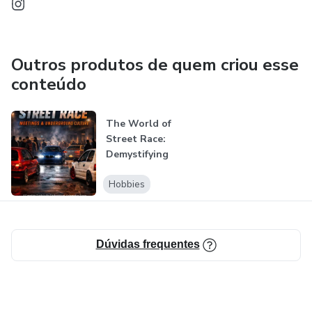
✔ Promove respeito e maturidade no mundo automóvel
Outros produtos de quem criou esse
conteúdo
The World of
Street Race:
Demystifying
Automotive
Hobbies
Culture
Dúvidas frequentes