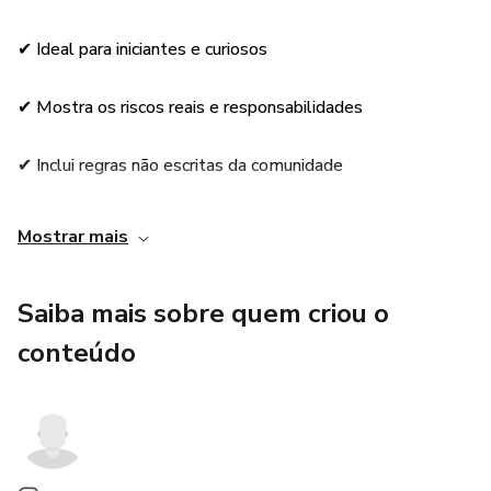
✔ Ideal para iniciantes e curiosos
✔ Mostra os riscos reais e responsabilidades
✔ Inclui regras não escritas da comunidade
✔ Linguagem clara e fácil de entender
Mostrar mais
✔ Leitura rápida e envolvente
Saiba mais sobre quem criou o
✔ Formato PDF (acesso imediato)
conteúdo
✔ Pode ser lido no telemóvel, tablet ou PC
✔ Ajuda a evitar erros comuns