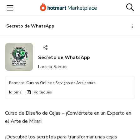
Ir
Ir
Ir
para
para
para
o
o
o
conteúdo
pagamento
rodapé
Secreto de WhatsApp
principal
Secreto de WhatsApp
Larissa Santos
Formato
:
Cursos Online e Serviços de Assinatura
Idioma
:
Português
Curso de Diseño de Cejas – ¡Conviértete en un Experto en
el Arte de Mirar!
¡Descubre los secretos para transformar unas cejas