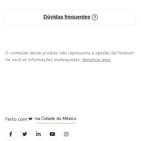
Dúvidas frequentes
O conteúdo deste produto não representa a opinião da Hotmart.
Se você vir informações inadequadas,
denuncie aqui
em Bogotá
em Amsterdam
em Madrid
na Cidade do México
Feito com
❤
em Belo Horizonte