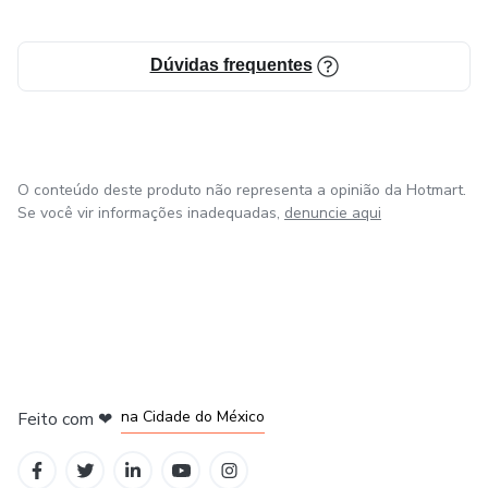
Dúvidas frequentes
O conteúdo deste produto não representa a opinião da Hotmart.
Se você vir informações inadequadas,
denuncie aqui
em Bogotá
em Amsterdam
em Madrid
na Cidade do México
Feito com
❤
em Belo Horizonte