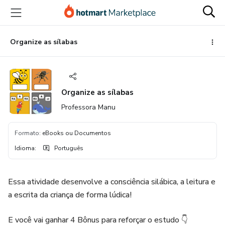
Ir
Ir
Ir
para
para
para
o
o
o
conteúdo
pagamento
rodapé
Organize as sílabas
principal
Organize as sílabas
Professora Manu
Formato
:
eBooks ou Documentos
Idioma
:
Português
Essa atividade desenvolve a consciência silábica, a leitura e
a escrita da criança de forma lúdica!
E você vai ganhar 4 Bônus para reforçar o estudo 👇