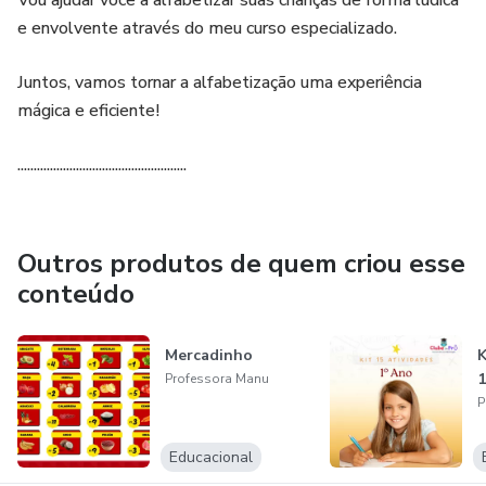
Vou ajudar você a alfabetizar suas crianças de forma lúdica
e envolvente através do meu curso especializado.
Juntos, vamos tornar a alfabetização uma experiência
mágica e eficiente!
....................................................
Outros produtos de quem criou esse
conteúdo
Mercadinho
K
1
Professora Manu
P
Educacional