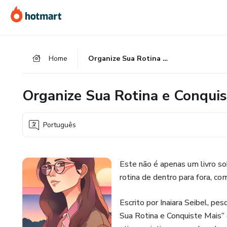
Ir
Ir
Ir
para
para
para
o
o
o
conteúdo
pagamento
rodapé
Home
Organize Sua Rotina e Conquiste Mais
principal
Organize Sua Rotina e Conquis
Português
Este não é apenas um livro so
rotina de dentro para fora, co
Escrito por Inaiara Seibel, pe
Sua Rotina e Conquiste Mais”