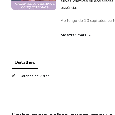
ativas, criativas ou acelerada
essência.
Ao longo de 10 capítulos curt
Respeitar seus ritmos e ciclos
Mostrar mais
Planejar de forma realista, s
Lidar com perfeccionismo, au
Detalhes
Construir uma rotina funciona
Garantia de 7 dias
Celebrar pequenos avanços e 
Com linguagem acessível e pro
psicologia positiva e técnica