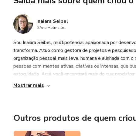
Saiba mais sobre quem criou o
Ideal para quem já tentou pla
seguro para sua complexidade 
Inaiara Seibel
Se você quer transformar sua
6 Ano Hotmarter
livro é para você. Livro imp
com 44 páginas.
Sou Inaiara Seibel, multipotencial apaixonada por desen
transforma. Atuo como gestora de projetos e pesquisado
organização pessoal mais leve, humana e alinhada com o 
pessoas com mentes ativas, criativas ou intensas, que b
autocuidado. Aqui, você encontrará mais do que produtos: 
Mostrar mais
Outros produtos de quem crio