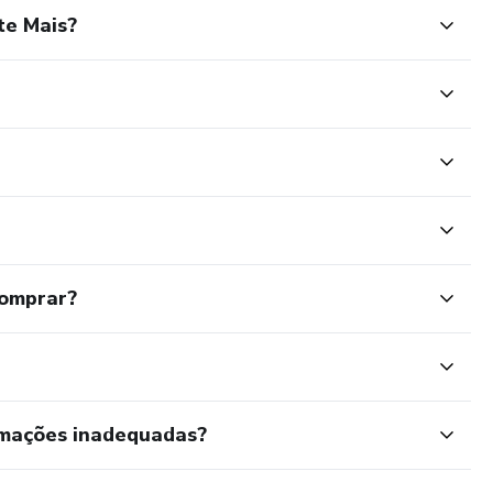
te Mais?
comprar?
rmações inadequadas?