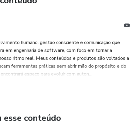
 conteúdo
nners, métodos tradicionais e não encontrou neles um espaço
e criatividade.
 rotina em uma aliada — e não mais em uma cobrança — este
resso em Papel Couchê, 90g/m² colorido, no tamanho 14x21cm
volvimento humano, gestão consciente e comunicação que
ra em engenharia de software, com foco em tornar a
nosso ritmo real. Meus conteúdos e produtos são voltados a
uscam ferramentas práticas sem abrir mão do propósito e do
encontrará espaço para evoluir com auton...
u esse conteúdo