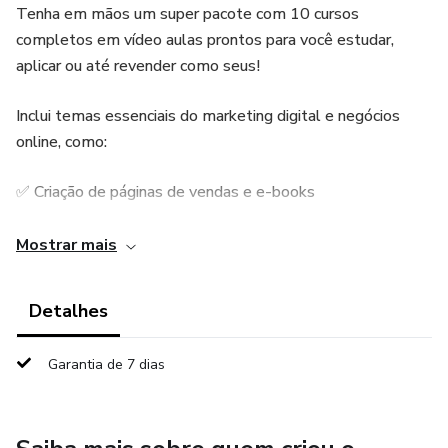
Tenha em mãos um super pacote com 10 cursos
completos em vídeo aulas prontos para você estudar,
aplicar ou até revender como seus!
Inclui temas essenciais do marketing digital e negócios
online, como:
✅ Criação de páginas de vendas e e-books
✅ Hospedagem e criação de sites
Mostrar mais
✅ Criação de logotipos
Detalhes
✅ Anúncios no Facebook e Google
Garantia de 7 dias
✅ Estratégias de domínio
✅ Landing Page para plano de saúde