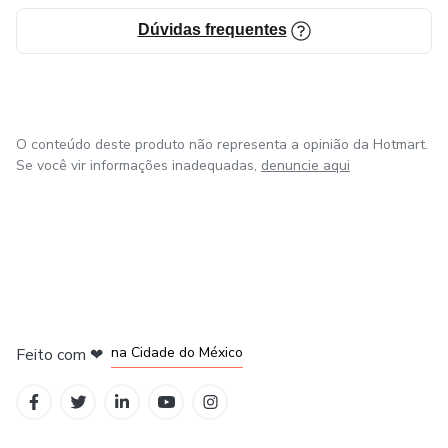
Dúvidas frequentes
O conteúdo deste produto não representa a opinião da Hotmart.
Se você vir informações inadequadas,
denuncie aqui
em Bogotá
em Amsterdam
em Madrid
na Cidade do México
Feito com
❤
em Belo Horizonte