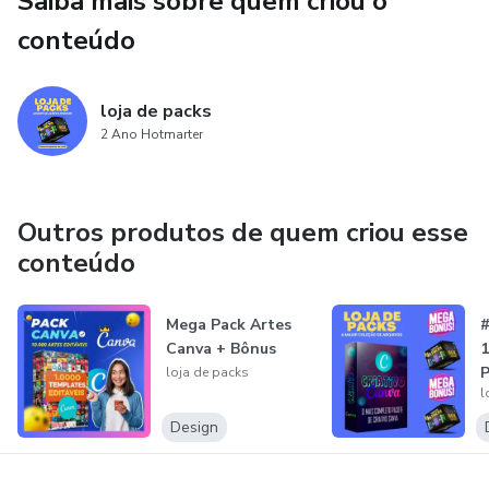
Saiba mais sobre quem criou o
conteúdo
✅ Guia com 10 passos para montar seu negócio online
✅ Criação de capas 3D personalizadas
loja de packs
2 Ano Hotmarter
✅ Criação de posts para área médica
👉 É só pegar, aplicar e vender.
Outros produtos de quem criou esse
conteúdo
💼 Seja dono de todos esses produtos e comece agora a
construir sua renda online!
Mega Pack Artes
#
---
Canva + Bônus
1
loja de packs
l
E
Design