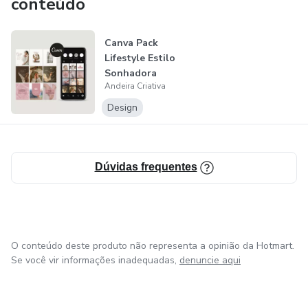
conteúdo
para diversos nichos.
Canva Pack
Estou entusiasmada em oferecer soluções visuais que não
Lifestyle Estilo
apenas encantem, mas também impulsionam o sucesso
Sonhadora
das minhas leitoras. Com dedicação e experiência, meu
Andeira Criativa
compromisso é tornar o mundo digital mais atraente,
Design
funcional e harmonioso através do design.
Dúvidas frequentes
O conteúdo deste produto não representa a opinião da Hotmart.
Se você vir informações inadequadas,
denuncie aqui