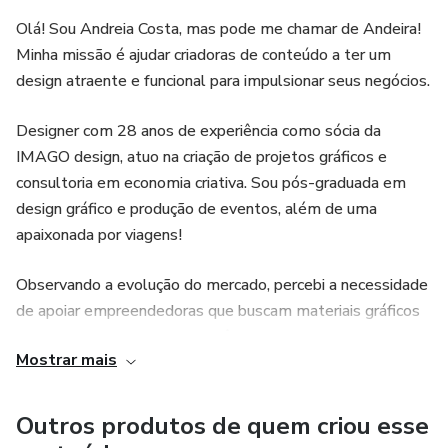
Olá! Sou Andreia Costa, mas pode me chamar de Andeira!
Minha missão é ajudar criadoras de conteúdo a ter um
design atraente e funcional para impulsionar seus negócios.
Designer com 28 anos de experiência como sócia da
IMAGO design, atuo na criação de projetos gráficos e
consultoria em economia criativa. Sou pós-graduada em
design gráfico e produção de eventos, além de uma
apaixonada por viagens!
Observando a evolução do mercado, percebi a necessidade
de apoiar empreendedoras que buscam materiais gráficos
de qualidade, mas ainda não têm como contratar uma
Mostrar mais
equipe profissional.
Meu trabalho contínuo no mercado me mantém atualizada
Outros produtos de quem criou esse
sobre tendências, que pretendo traduzir de forma prática