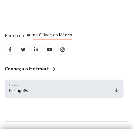
em Bogotá
em Amsterdam
em Madrid
na Cidade do México
Feito com
❤
em Belo Horizonte
Conheça a Hotmart
Idioma
Português