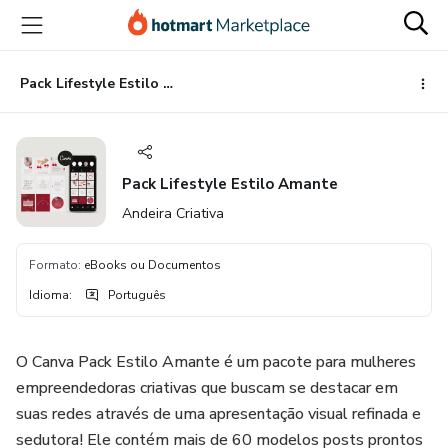
Ir
Ir
Ir
para
para
para
o
o
o
conteúdo
pagamento
rodapé
Pack Lifestyle Estilo Amante
principal
Pack Lifestyle Estilo Amante
Andeira Criativa
Formato
:
eBooks ou Documentos
Idioma
:
Português
O Canva Pack Estilo Amante é um pacote para mulheres
empreendedoras criativas que buscam se destacar em
suas redes através de uma apresentação visual refinada e
sedutora! Ele contém mais de 60 modelos posts prontos