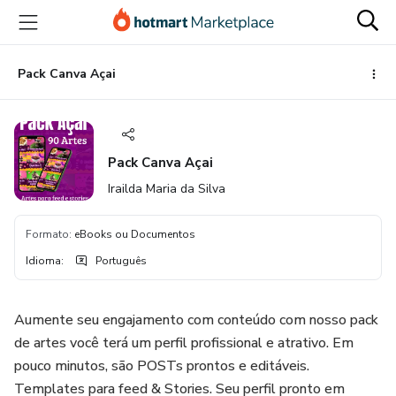
Ir
Ir
Ir
para
para
para
o
o
o
conteúdo
pagamento
rodapé
Pack Canva Açai
principal
Pack Canva Açai
Irailda Maria da Silva
Formato
:
eBooks ou Documentos
Idioma
:
Português
Aumente seu engajamento com conteúdo com nosso pack
de artes você terá um perfil profissional e atrativo. Em
pouco minutos, são POSTs prontos e editáveis.
Templates para feed & Stories. Seu perfil pronto em