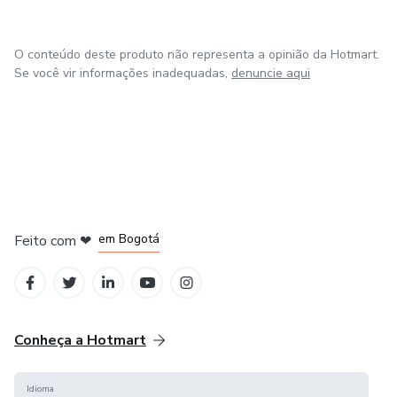
O conteúdo deste produto não representa a opinião da Hotmart.
Se você vir informações inadequadas,
denuncie aqui
em Amsterdam
em Madrid
em Bogotá
Feito com
❤
em Belo Horizonte
na Cidade do México
Conheça a Hotmart
Idioma