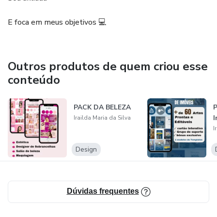
E foca em meus objetivos 💻
Outros produtos de quem criou esse
conteúdo
PACK DA BELEZA
P
I
Irailda Maria da Silva
I
Design
Dúvidas frequentes