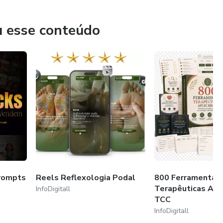
 comunico com meu público!" - Aline Melo.
exclusividade de nicho!
u esse conteúdo
rompts
Reels Reflexologia Podal
800 Ferramentas
Terapêuticas Apl
InfoDigitall
TCC
InfoDigitall