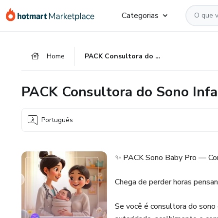
Ir
Ir
Ir
Categorias
para
para
para
o
o
o
conteúdo
pagamento
rodapé
Home
PACK Consultora do Sono Infantil
principal
PACK Consultora do Sono Infa
Português
✨ PACK Sono Baby Pro — Cont
Chega de perder horas pensand
Se você é consultora do sono 