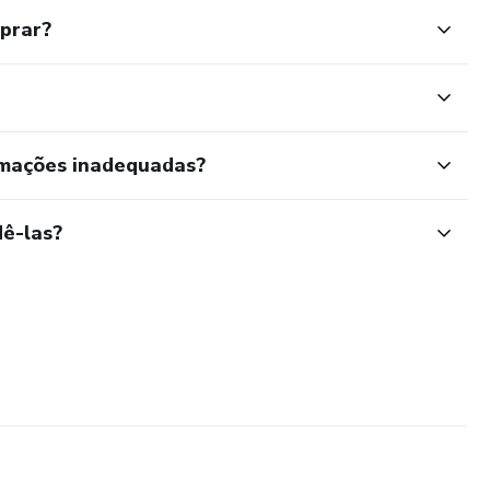
mprar?
rmações inadequadas?
ê-las?