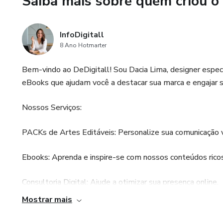
Saiba mais sobre quem criou o
Com esse PACK, você posta co
InfoDigitall
Resultado? Crescimento no In
8 Ano Hotmarter
focar no que realmente import
Bem-vindo ao DeDigitall! Sou Dacia Lima, designer espec
👩‍🍼 Ideal para:
eBooks que ajudam você a destacar sua marca e engajar s
Consultoras iniciantes ou expe
Nossos Serviços:
Profissionais que querem ven
PACKs de Artes Editáveis: Personalize sua comunicação vis
Quem deseja ganhar autoridad
Ebooks: Aprenda e inspire-se com nossos conteúdos ricos
⚡ Use seu Instagram como ele 
Consultoria Digital: Ajude a otimizar sua presença online.
Mostrar mais
Adquira agora e tenha um pac
Depoimentos:
profissional 💙