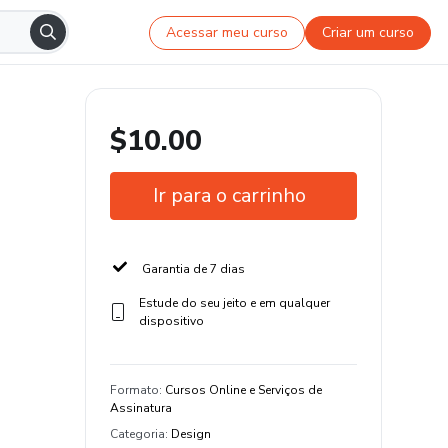
Acessar meu curso
Criar um curso
$10.00
Ir para o carrinho
Garantia de 7 dias
Estude do seu jeito e em qualquer
dispositivo
Formato
:
Cursos Online e Serviços de
Assinatura
Categoria
:
Design