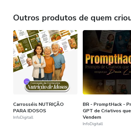
"Os PACKs de Dacia realmente mudaram a forma como me
Vagas limitadas para garantir 
Outros produtos de quem crio
Carrosséis NUTRIÇÃO
BR - PromptHack - P
PARA IDOSOS
GPT de Criativos que
Vendem
InfoDigitall
InfoDigitall