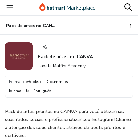
Ir
Ir
Ir
para
para
para
o
o
o
conteúdo
pagamento
rodapé
Pack de artes no CANVA
principal
Pack de artes no CANVA
Tabata Maffini Academy
Formato
:
eBooks ou Documentos
Idioma
:
Português
Pack de artes prontas no CANVA para você utilizar nas
suas redes sociais e profissionalizar seu Instagram! Chame
a atenção dos seus clientes através de posts prontos e
editáveis.