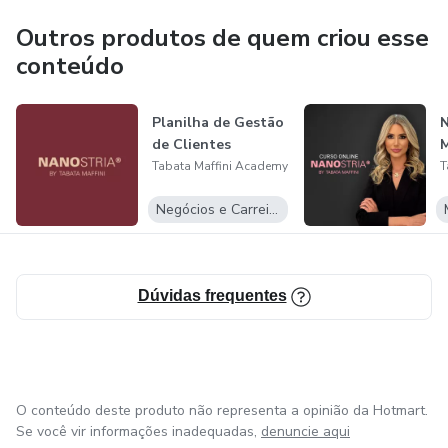
conquista, agora todos os nossos cursos da nossa
Outros produtos de quem criou esse
academia são reconhecidos pelo Ministério da Educação
conteúdo
como extensões universitárias.
Planilha de Gestão
E você pode fazer parte dessa história!
de Clientes
Tabata Maffini Academy
T
Negócios e Carreira
Dúvidas frequentes
O conteúdo deste produto não representa a opinião da Hotmart.
Se você vir informações inadequadas,
denuncie aqui