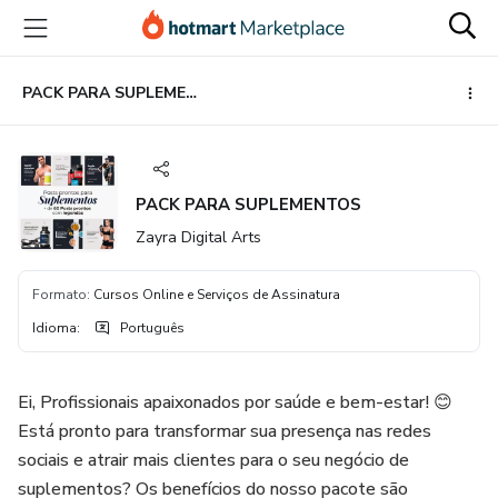
Ir
Ir
Ir
para
para
para
o
o
o
conteúdo
pagamento
rodapé
PACK PARA SUPLEMENTOS
principal
PACK PARA SUPLEMENTOS
Zayra Digital Arts
Formato
:
Cursos Online e Serviços de Assinatura
Idioma
:
Português
Ei, Profissionais apaixonados por saúde e bem-estar! 😊
Está pronto para transformar sua presença nas redes
sociais e atrair mais clientes para o seu negócio de
suplementos? Os benefícios do nosso pacote são