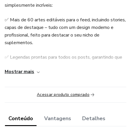
simplesmente incríveis:
✅ Mais de 60 artes editáveis para o feed, incluindo stories,
capas de destaque – tudo com um design moderno e
profissional, feito para destacar o seu nicho de
suplementos.
✅ Legendas prontas para todos os posts, garantindo que
cada publicação transmita confiança, inspiração e os
Mostrar mais
benefícios dos seus produtos de maneira impactante.
✅ Calendário de conteúdo para feed e Stories, pensado
estrategicamente para manter suas redes sociais ativas e
Acessar produto comprado
alinhadas com as necessidades do seu público.
✅ Suporte individual via WhatsApp, para esclarecer
Conteúdo
Vantagens
Detalhes
dúvidas e receber dicas personalizadas que vão alavancar