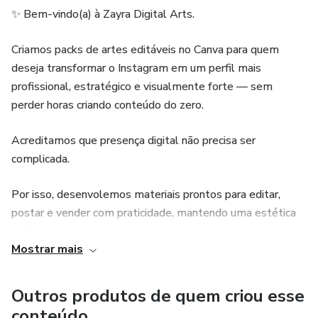
✨ Bem-vindo(a) à Zayra Digital Arts.
Criamos packs de artes editáveis no Canva para quem
deseja transformar o Instagram em um perfil mais
profissional, estratégico e visualmente forte — sem
perder horas criando conteúdo do zero.
Acreditamos que presença digital não precisa ser
complicada.
Por isso, desenvolemos materiais prontos para editar,
postar e vender com praticidade, mantendo uma estética
sofisticada e pensada para gerar autoridade.
Mostrar mais
Aqui, cada pack é criado para facilitar sua rotina, valorizar
sua marca e ajudar você a transmitir mais profissionalismo
Outros produtos de quem criou esse
nas redes sociais.
conteúdo