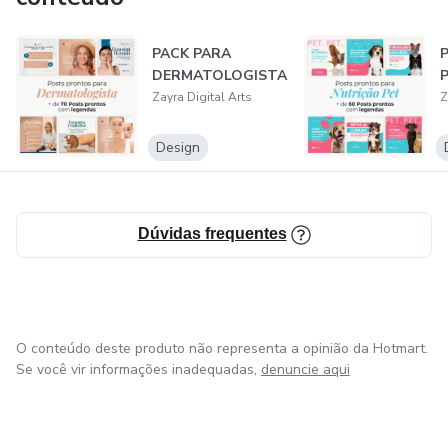
🎨 Packs editáveis
PACK PARA
DERMATOLOGISTA
⚡ Praticidade no dia a dia
Zayra Digital Arts
Z
📲 Conteúdo estratégico
Design
💼 Design pensado para vender
Zayra Digital Arts —
Dúvidas frequentes
Seu conteúdo. Sua presença. Seu resultado.
O conteúdo deste produto não representa a opinião da Hotmart.
Se você vir informações inadequadas,
denuncie aqui