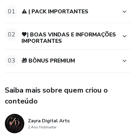
sua estratégia digital.
01
⚠️ | PACK IMPORTANTES
Diga adeus ao estresse de criar conteúdo do zero e dê um
salto em direção ao sucesso nas redes sociais com nosso
pacote completo de suplementos! 💪🌿
02
🧡| BOAS VINDAS E INFORMAÇÕES
IMPORTANTES
03
🎁 BÔNUS PREMIUM
Saiba mais sobre quem criou o
conteúdo
Zayra Digital Arts
2 Ano Hotmarter