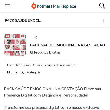
Ir
Ir
Ir
para
para
para
o
o
o
conteúdo
pagamento
rodapé
PACK SAÚDE EMOCIONAL NA GESTAÇÃO
principal
PACK SAÚDE EMOCIONAL NA GESTAÇÃO
JB Produtos Digitais
Formato
:
Cursos Online e Serviços de Assinatura
Idioma
:
Português
PACK SAÚDE EMOCIONAL NA GESTAÇÃO Eleve sua
Presença Digital com Elegância e Personalidade!
Transforme sua presença digital com o nosso exclusivo