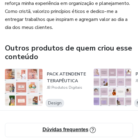
reforça minha experiência em organização e planejamento.
Como cristã, valorizo princípios éticos e dedico-me a
entregar trabalhos que inspiram e agregam valor ao dia a
dia dos meus clientes.
Outros produtos de quem criou esse
conteúdo
PACK ATENDENTE
TERAPÊUTICA
J
JB Produtos Digitais
Design
Dúvidas frequentes