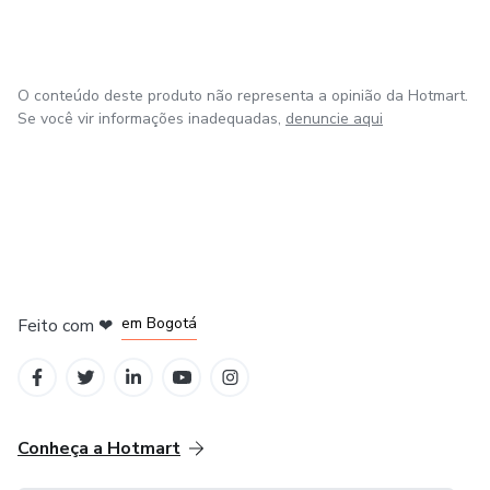
O conteúdo deste produto não representa a opinião da Hotmart.
Se você vir informações inadequadas,
denuncie aqui
em Amsterdam
em Madrid
em Bogotá
Feito com
❤
em Belo Horizonte
na Cidade do México
Conheça a Hotmart