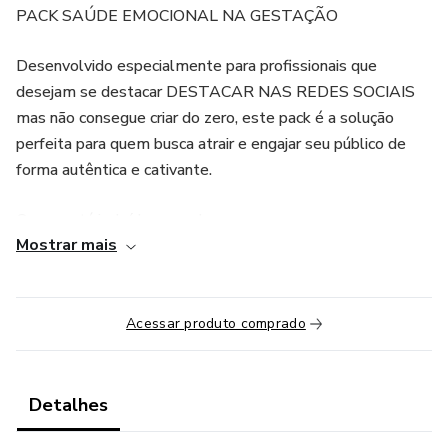
PACK SAÚDE EMOCIONAL NA GESTAÇÃO
Desenvolvido especialmente para profissionais que
desejam se destacar DESTACAR NAS REDES SOCIAIS
mas não consegue criar do zero, este pack é a solução
perfeita para quem busca atrair e engajar seu público de
forma autêntica e cativante.
O que está incluído no pack:
Mostrar mais
60 Posts Prontos
Legendas Criativas
Acessar produto comprado
Suporte Individual
Detalhes
Aulas sobre Postagens Automáticas