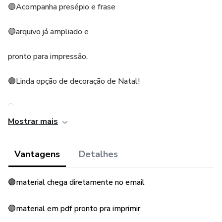
🟣Acompanha presépio e frase
🟣arquivo já ampliado e
pronto para impressão.
🟣Linda opção de decoração de Natal!
O
Mostrar mais
arquivo vai em PDF.
Vantagens
Detalhes
Medicas do painel montado: 1m de altura e 75 cm de
largura
🟣material chega diretamente no email
No total o arquivo possui 17 páginas.
🟣material em pdf pronto pra imprimir
@Laviniateixeira@suelimotta