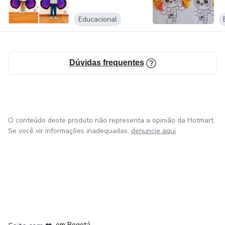
Educacional
Dúvidas frequentes
O conteúdo deste produto não representa a opinião da Hotmart.
Se você vir informações inadequadas,
denuncie aqui
em Amsterdam
em Madrid
em Bogotá