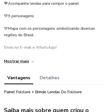
💙Acompanha lendas para compor o painel
💚9 personagens
🩵Mapa com os personagens simbolizando diversas
regiões do Brasil.
Envio no E-mail e WhatsApp!
Valor R$6,50
Mostrar mais
Vantagens
Detalhes
Painel Folclore + Brinde Lendas Do Folclore
Saiba mais sobre quem criou o