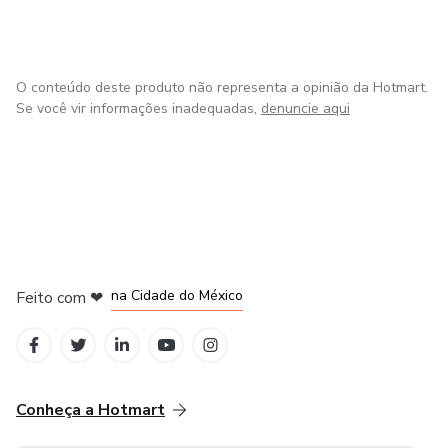
O conteúdo deste produto não representa a opinião da Hotmart.
Se você vir informações inadequadas,
denuncie aqui
em Bogotá
em Amsterdam
em Madrid
na Cidade do México
Feito com
❤
em Belo Horizonte
Conheça a Hotmart