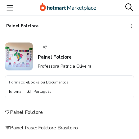
Ir
Ir
Ir
para
para
para
o
o
o
conteúdo
pagamento
rodapé
Painel Folclore
principal
Painel Folclore
Professora Patricia Oliveira
Formato
:
eBooks ou Documentos
Idioma
:
Português
💚Painel Folclore
💜Painel frase: Folclore Brasileiro