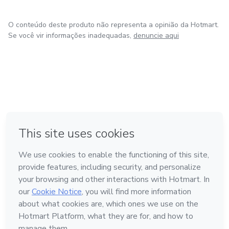
O conteúdo deste produto não representa a opinião da Hotmart.
Se você vir informações inadequadas,
denuncie aqui
em Amsterdam
em Madrid
em Bogotá
Feito com
❤
em Belo Horizonte
na Cidade do México
Conheça a Hotmart
Idioma
Português