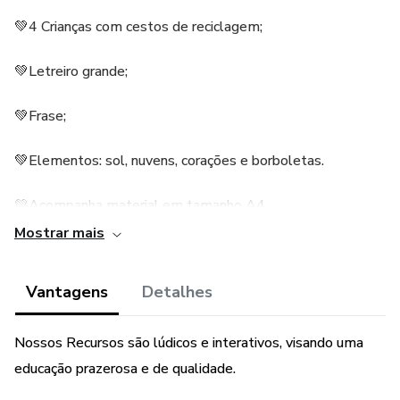
💚4 Crianças com cestos de reciclagem;
💚Letreiro grande;
💚Frase;
💚Elementos: sol, nuvens, corações e borboletas.
💚Acompanha material em tamanho A4.
Mostrar mais
💚Tamanho: 2.20x1.60
Vantagens
Detalhes
💚Páginas:58
Nossos Recursos são lúdicos e interativos, visando uma
educação prazerosa e de qualidade.