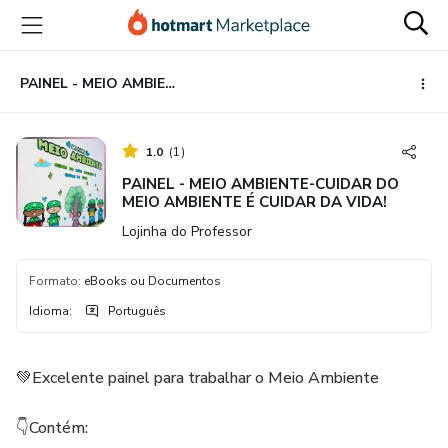
Ir
Ir
Ir
para
para
para
o
o
o
conteúdo
pagamento
rodapé
PAINEL - MEIO AMBIENTE-CUIDAR DO MEIO AMBIENTE É CUIDAR DA VIDA!
principal
1.0
(
1
)
PAINEL - MEIO AMBIENTE-CUIDAR DO
MEIO AMBIENTE É CUIDAR DA VIDA!
Lojinha do Professor
Formato
:
eBooks ou Documentos
Idioma
:
Português
💚Excelente painel para trabalhar o Meio Ambiente
👇Contém: