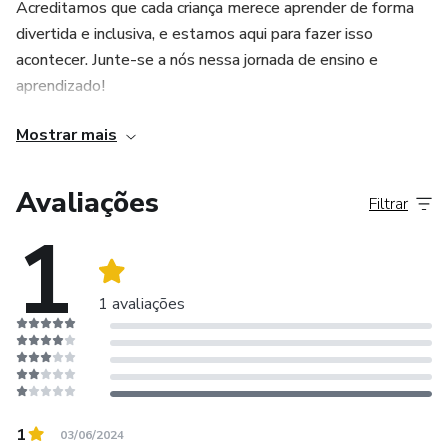
Acreditamos que cada criança merece aprender de forma
divertida e inclusiva, e estamos aqui para fazer isso
acontecer. Junte-se a nós nessa jornada de ensino e
aprendizado!
Mostrar mais
Aviso Importante
🚫 Proibido:
Avaliações
Filtrar
1
❌Criar páginas ou grupos com o mesmo Lojinhado
Professor;
1 avaliações
❌ Qualquer prática de SPAM.
❌ Anúncios com promessas falsas ou exageradas.
❌ Se passar por produtor do material.
1
03/06/2024