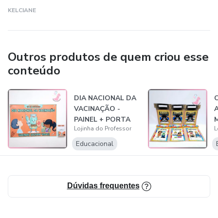
KELCIANE
Outros produtos de quem criou esse
conteúdo
DIA NACIONAL DA
VACINAÇÃO -
A
PAINEL + PORTA
Lojinha do Professor
L
LEMBRANCINHA
Educacional
Dúvidas frequentes