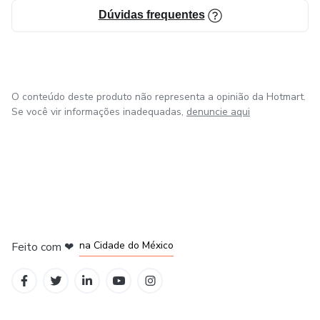
Dúvidas frequentes
O conteúdo deste produto não representa a opinião da Hotmart.
Se você vir informações inadequadas,
denuncie aqui
em Bogotá
em Amsterdam
em Madrid
na Cidade do México
Feito com
❤
em Belo Horizonte