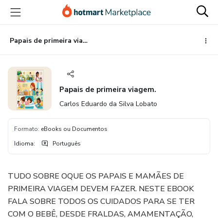
Ir
Ir
Ir
para
para
para
o
o
o
conteúdo
pagamento
rodapé
Papais de primeira viagem.
principal
Papais de primeira viagem.
Carlos Eduardo da Silva Lobato
Formato
:
eBooks ou Documentos
Idioma
:
Português
TUDO SOBRE OQUE OS PAPAIS E MAMÃES DE
PRIMEIRA VIAGEM DEVEM FAZER. NESTE EBOOK
FALA SOBRE TODOS OS CUIDADOS PARA SE TER
COM O BEBÊ, DESDE FRALDAS, AMAMENTAÇÃO,