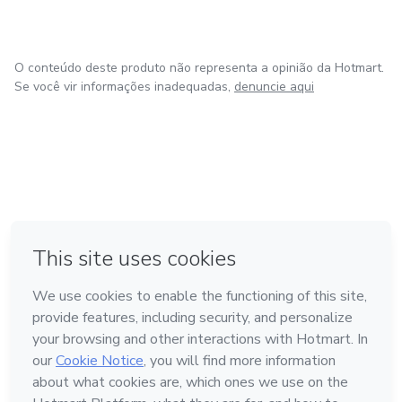
O conteúdo deste produto não representa a opinião da Hotmart.
Se você vir informações inadequadas,
denuncie aqui
em Bogotá
em Amsterdam
em Madrid
na Cidade do México
Feito com
❤
em Belo Horizonte
Conheça a Hotmart