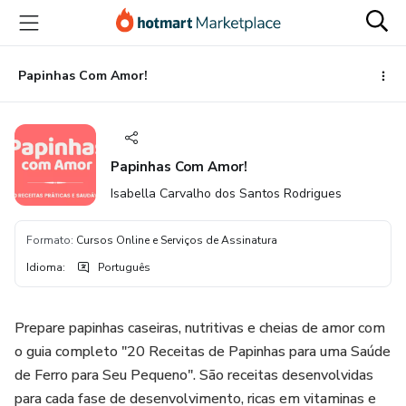
Ir
Ir
Ir
para
para
para
o
o
o
conteúdo
pagamento
rodapé
Papinhas Com Amor!
principal
Papinhas Com Amor!
Isabella Carvalho dos Santos Rodrigues
Formato
:
Cursos Online e Serviços de Assinatura
Idioma
:
Português
Prepare papinhas caseiras, nutritivas e cheias de amor com
o guia completo "20 Receitas de Papinhas para uma Saúde
de Ferro para Seu Pequeno". São receitas desenvolvidas
para cada fase de desenvolvimento, ricas em vitaminas e