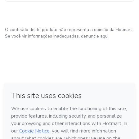
O conteúdo deste produto não representa a opinião da Hotmart.
Se você vir informações inadequadas,
denuncie aqui
em Amsterdam
em Madrid
em Bogotá
Feito com
❤
em Belo Horizonte
na Cidade do México
Conheça a Hotmart