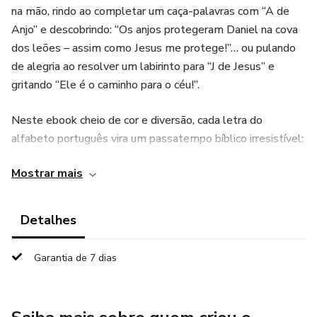
na mão, rindo ao completar um caça-palavras com “A de
Anjo” e descobrindo: “Os anjos protegeram Daniel na cova
dos leões – assim como Jesus me protege!”… ou pulando
de alegria ao resolver um labirinto para “J de Jesus” e
gritando “Ele é o caminho para o céu!”.
Neste ebook cheio de cor e diversão, cada letra do
alfabeto português vira um passatempo bíblico irresistível:
Mostrar mais
Enigmas e jogos ligados a histórias da Bíblia (caça-
palavras, cruzadinhas, ligue os pontos, sudoku simples,
quebra-cabeças)
Detalhes
Ilustrações adoráveis para colorir e personalizar
Garantia de 7 dias
Versículos curtos para memorizar + orações fáceis para a
criança repetir sozinha