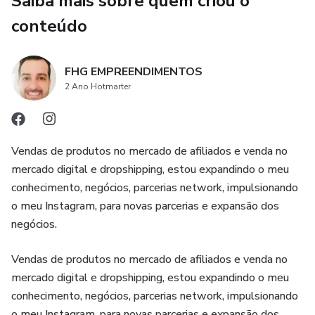
Saiba mais sobre quem criou o
Temas que conectam letras a lições eternas (A de Amor
conteúdo
de Deus, B de Bênçãos, C de Criação…)
São páginas explosivas de aprendizado disfarçado de jogo:
FHG EMPREENDIMENTOS
2 Ano Hotmarter
o alfabeto gruda na mente brincando, as atividades
divertem e a Bíblia planta sementes de fé que crescem
para sempre.
Vendas de produtos no mercado de afiliados e venda no
Resultado que toda mãe sonha: filho largando o tablet
mercado digital e dropshipping, estou expandindo o meu
para “jogar” no ebook, pedindo “mais um passatempo
conhecimento, negócios, parcerias network, impulsionando
bíblico” antes de dormir, e começando a falar de Jesus com
o meu Instagram, para novas parcerias e expansão dos
brilho nos olhos – sem forçar, só com alegria pura.
negócios.
Perfeito para pais, avós e educadores que querem
Vendas de produtos no mercado de afiliados e venda no
alfabetizar com propósito divino e ver a fé florescer no
mercado digital e dropshipping, estou expandindo o meu
coração dos pequenos.
conhecimento, negócios, parcerias network, impulsionando
o meu Instagram, para novas parcerias e expansão dos