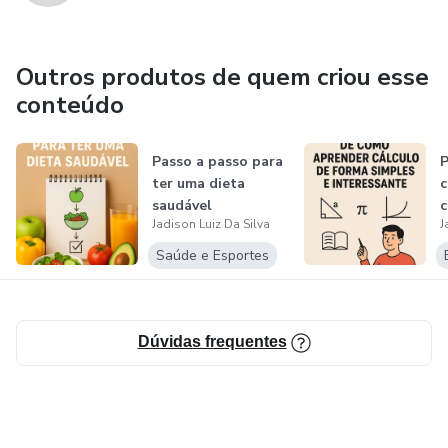
Outros produtos de quem criou esse
conteúdo
Passo a passo para
P
ter uma dieta
c
saudável
c
Jadison Luiz Da Silva
J
s
Saúde e Esportes
Dúvidas frequentes