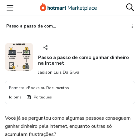
Ir
Ir
Ir
para
para
para
o
o
o
conteúdo
pagamento
rodapé
Passo a passo de como ganhar dinheiro na internet
principal
Passo a passo de como ganhar dinheiro
na internet
Jadison Luiz Da Silva
Formato
:
eBooks ou Documentos
Idioma
:
Português
Você já se perguntou como algumas pessoas conseguem
ganhar dinheiro pela internet, enquanto outras só
acumulam frustrações?