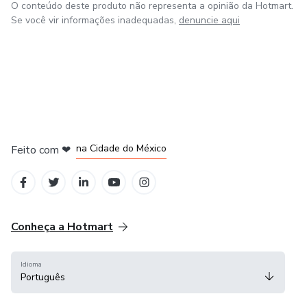
O conteúdo deste produto não representa a opinião da Hotmart.
Se você vir informações inadequadas,
denuncie aqui
em Bogotá
em Amsterdam
em Madrid
na Cidade do México
Feito com
❤
em Belo Horizonte
Conheça a Hotmart
Idioma
Português