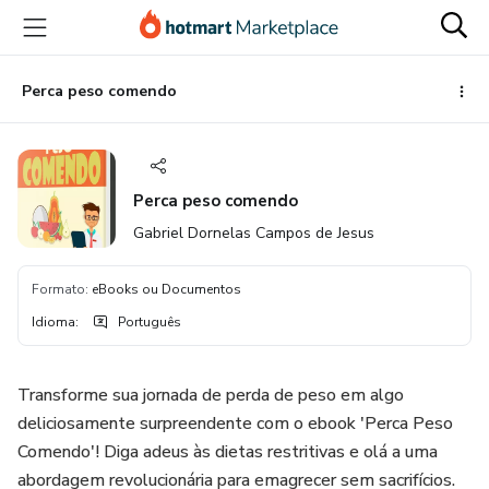
Ir
Ir
Ir
para
para
para
o
o
o
conteúdo
pagamento
rodapé
Perca peso comendo
principal
Perca peso comendo
Gabriel Dornelas Campos de Jesus
Formato
:
eBooks ou Documentos
Idioma
:
Português
Transforme sua jornada de perda de peso em algo
deliciosamente surpreendente com o ebook 'Perca Peso
Comendo'! Diga adeus às dietas restritivas e olá a uma
abordagem revolucionária para emagrecer sem sacrifícios.