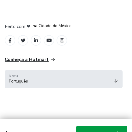
em Bogotá
em Amsterdam
em Madrid
na Cidade do México
Feito com
❤
em Belo Horizonte
Conheça a Hotmart
Idioma
Português
Central de ajuda
Termos
Privacidade
Cookies