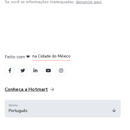
Se você vir informações inadequadas,
denuncie aqui
em Bogotá
em Amsterdam
em Madrid
na Cidade do México
Feito com
❤
em Belo Horizonte
Conheça a Hotmart
Idioma
Português