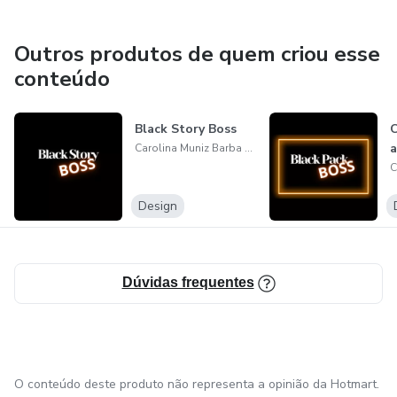
Outros produtos de quem criou esse
conteúdo
Black Story Boss
C
a
Carolina Muniz Barba de Oliveira
Design
Dúvidas frequentes
O conteúdo deste produto não representa a opinião da Hotmart.