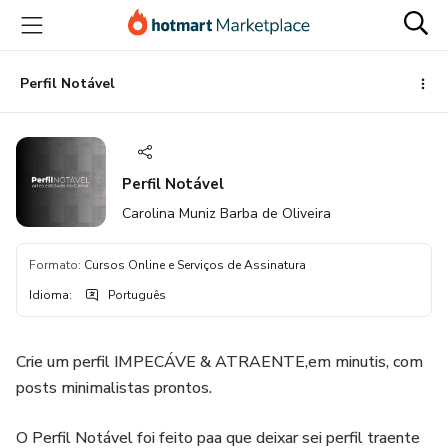
Ir
Ir
Ir
para
para
para
o
o
o
conteúdo
pagamento
rodapé
Perfil Notável
principal
Perfil Notável
Carolina Muniz Barba de Oliveira
Formato
:
Cursos Online e Serviços de Assinatura
Idioma
:
Português
Crie um perfil IMPECÁVE & ATRAENTE,em minutis, com
posts minimalistas prontos.
O Perfil Notável foi feito paa que deixar sei perfil traente