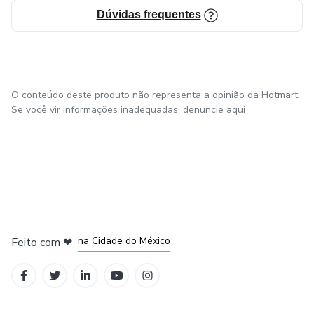
Dúvidas frequentes
O conteúdo deste produto não representa a opinião da Hotmart.
Se você vir informações inadequadas,
denuncie aqui
em Bogotá
em Amsterdam
em Madrid
na Cidade do México
Feito com
❤
em Belo Horizonte