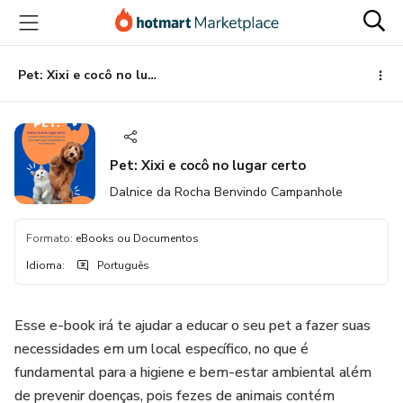
Ir
Ir
Ir
para
para
para
o
o
o
conteúdo
pagamento
rodapé
Pet: Xixi e cocô no lugar certo
principal
Pet: Xixi e cocô no lugar certo
Dalnice da Rocha Benvindo Campanhole
Formato
:
eBooks ou Documentos
Idioma
:
Português
Esse e-book irá te ajudar a educar o seu pet a fazer suas
necessidades em um local específico, no que é
fundamental para a higiene e bem-estar ambiental além
de prevenir doenças, pois fezes de animais contém