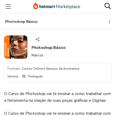
Ir
Ir
Ir
para
para
para
o
o
o
conteúdo
pagamento
rodapé
Photoshop Básico
principal
Photoshop Básico
Marcos
Formato
:
Cursos Online e Serviços de Assinatura
Idioma
:
Português
O Curso de Photoshop vai te ensinar a como trabalhar com
a ferramenta na criação de suas peças gráficas e Digitais
O Curso de Photoshop vai te ensinar a como trabalhar com