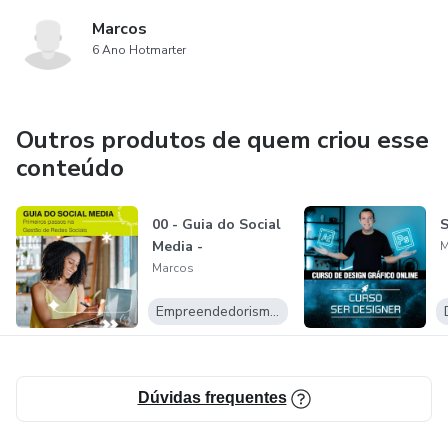
Marcos
6 Ano Hotmarter
Outros produtos de quem criou esse
conteúdo
00 - Guia do Social
S
Media -
M
Marcos
Empreendedorismo Digital
Dúvidas frequentes