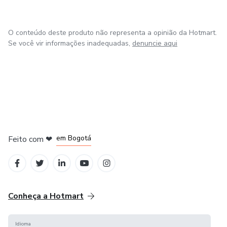
O conteúdo deste produto não representa a opinião da Hotmart.
Se você vir informações inadequadas,
denuncie aqui
em Amsterdam
em Madrid
em Bogotá
Feito com
❤
em Belo Horizonte
na Cidade do México
Conheça a Hotmart
Idioma