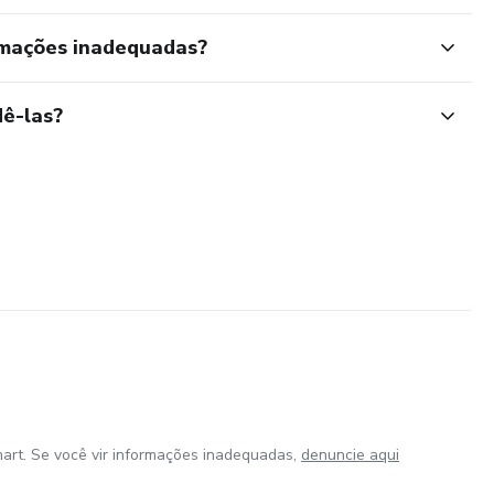
rmações inadequadas?
ê-las?
art. Se você vir informações inadequadas,
denuncie aqui