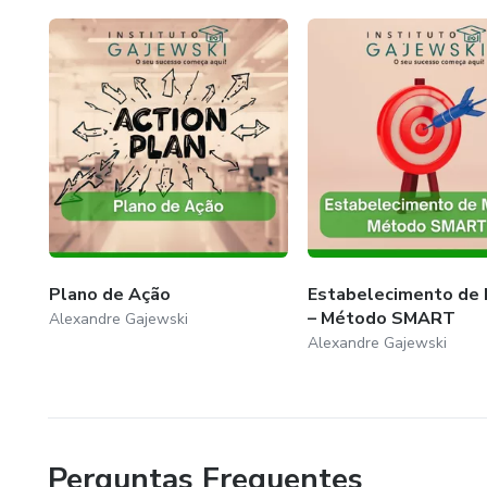
ferramentas eficientes e estratégias comprovadas para o
sua forma de trabalhar, aumentar sua produtividade e alc
Não perca a oportunidade de aprender com um verdadeiro e
Gajewski nessa jornada de aprendizado e descubra como 
Plano de Ação
Estabelecimento de
– Método SMART
Alexandre Gajewski
Alexandre Gajewski
Perguntas Frequentes