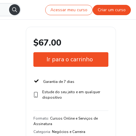
Acessar meu curso
Criar um curso
$67.00
Ir para o carrinho
Garantia de 7 dias
Estude do seu jeito e em qualquer
dispositivo
Formato
:
Cursos Online e Serviços de
Assinatura
Categoria
:
Negócios e Carreira