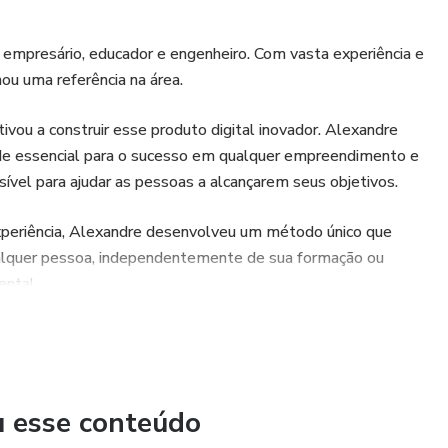
empresário, educador e engenheiro. Com vasta experiência e
nou uma referência na área.
ivou a construir esse produto digital inovador. Alexandre
ade essencial para o sucesso em qualquer empreendimento e
sível para ajudar as pessoas a alcançarem seus objetivos.
periência, Alexandre desenvolveu um método único que
ualquer pessoa, independentemente de sua formação ou
ental.
m sua trajetória profissional e nas inúmeras histórias de
cimento deve ser compartilhado e está empenhado em ajudar
 seus projetos.
u esse conteúdo
cesso a um conteúdo exclusivo, repleto de dicas práticas,