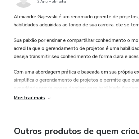
2 Ano Hotmarter
Alexandre Gajewski é um renomado gerente de projetos, 
habilidades adquiridas ao longo de sua carreira, ele se tor
Sua paixão por ensinar e compartilhar conhecimento o mot
acredita que o gerenciamento de projetos é uma habilid
deseja transmitir seu conhecimento de forma clara e aces
Com uma abordagem prática e baseada em sua própria ex
simplifica o gerenciamento de projetos e permite que q
experiência prévia, possa dominar essa habilidade fundam
Mostrar mais
Seu compromisso em capacitar outras pessoas é evidente e
sucesso de seus alunos. Alexandre acredita que o conhe
seus clientes a alcançarem resultados extraordinários em
Outros produtos de quem crio
Ao adquirir o produto de Alexandre Gajewski, você terá a