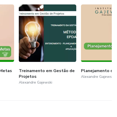
 gerenciamento de projetos. Prepare-se para transformar
ançar resultados surpreendentes.
specialista e referência na área. Junte-se a Alexandre
se tornar um mestre no gerenciamento de projetos.
 Metas
Treinamento em Gestão de
Planejamento do
Projetos
Alexandre Gajewski
Alexandre Gajewski