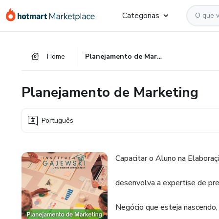
Ir
Ir
Ir
Categorias
para
para
para
o
o
o
conteúdo
pagamento
rodapé
Home
Planejamento de Marketing
principal
Planejamento de Marketing
Português
Capacitar o Aluno na Elabora
desenvolva a expertise de pr
Negócio que esteja nascendo,