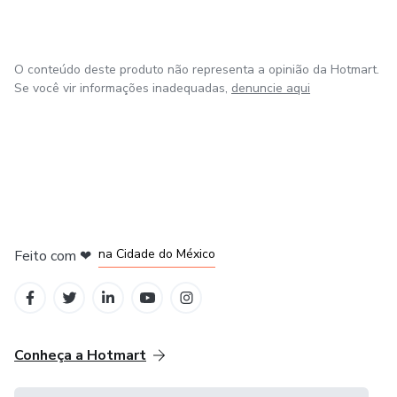
O conteúdo deste produto não representa a opinião da Hotmart.
Se você vir informações inadequadas,
denuncie aqui
em Bogotá
em Amsterdam
em Madrid
na Cidade do México
Feito com
❤
em Belo Horizonte
Conheça a Hotmart