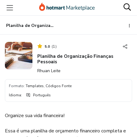
Ir
Ir
Ir
para
para
para
o
o
o
conteúdo
pagamento
rodapé
Planilha de Organização Finanças Pessoais
principal
5.0
(
1
)
Planilha de Organização Finanças
Pessoais
Rhuan Leite
Formato
:
Templates, Códigos Fonte
Idioma
:
Português
Organize sua vida financeira!
Essa é uma planilha de orçamento financeiro completa e