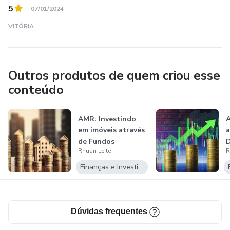
5
07/01/2024
VITÓRIA
Outros produtos de quem criou esse
conteúdo
AMR: Investindo
A
em imóveis através
a
de Fundos
D
Rhuan Leite
R
Imobiliários
Finanças e Investimentos
Dúvidas frequentes