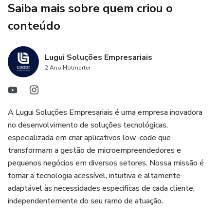
Saiba mais sobre quem criou o
Automação Total: Insira os dados e obtenha
instantaneamente os cálculos e interpretações, sem
conteúdo
necessidade de fórmulas complicadas.
Lugui Soluções Empresariais
Interpretações Personalizáveis: Cada número traz uma
2 Ano Hotmarter
explicação que pode ser editada para refletir sua própria
leitura, permitindo que você ou seu cliente compreendam
plenamente o impacto de cada elemento na jornada de
vida.
A Lugui Soluções Empresariais é uma empresa inovadora
no desenvolvimento de soluções tecnológicas,
Insights Profundos: A planilha proporciona uma leitura
especializada em criar aplicativos low-code que
prática e completa, oferecendo uma visão clara sobre
transformam a gestão de microempreendedores e
padrões kármicos, talentos inatos e áreas de crescimento
pequenos negócios em diversos setores. Nossa missão é
pessoal.
tornar a tecnologia acessível, intuitiva e altamente
adaptável às necessidades específicas de cada cliente,
Ideal tanto para uso pessoal quanto para profissionais da
independentemente do seu ramo de atuação.
área, essa planilha é uma ferramenta de autoconhecimento