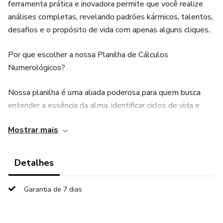
ferramenta prática e inovadora permite que você realize
análises completas, revelando padrões kármicos, talentos,
desafios e o propósito de vida com apenas alguns cliques.
Por que escolher a nossa Planilha de Cálculos
Numerológicos?
Nossa planilha é uma aliada poderosa para quem busca
entender a essência da alma, identificar ciclos de vida e
desbloquear o verdadeiro potencial. Com ela, você pode
Mostrar mais
realizar uma análise completa de seus números ou de seus
clientes, com cálculos automáticos e interpretações
detalhadas para cada um dos aspectos mais importantes,
Detalhes
como Número da Alma, Número da Motivação, Missão,
Tendência Oculta, Fenda, Padrão Repetitivo, e muito mais.
Garantia de 7 dias
Funcionalidades Exclusivas: