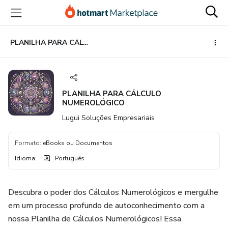
Ir
Ir
Ir
para
para
para
o
o
o
conteúdo
pagamento
rodapé
PLANILHA PARA CÁLCULO NUMEROLÓGICO
principal
PLANILHA PARA CÁLCULO
NUMEROLÓGICO
Lugui Soluções Empresariais
Formato
:
eBooks ou Documentos
Idioma
:
Português
Descubra o poder dos Cálculos Numerológicos e mergulhe
em um processo profundo de autoconhecimento com a
nossa Planilha de Cálculos Numerológicos! Essa