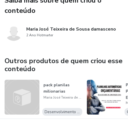
Saiba mais sobre quem criou o
conteúdo
- Planilha de Planejamento e Gestão de obra
- Gestão de contratos
Maria José Teixeira de Sousa damasceno
2 Ano Hotmarter
- Quantitativos
- Execução
Outros produtos de quem criou esse
conteúdo
BÔNUS - TOPOFRAFIA E ESTRADAS, BDI...
SÃO PLANILHAS PRÁTICAS, PROFISSIONAIS E 100%
pack planilas
EDITÁVEIS!
milionarias
Maria José Teixeira de Sousa damasceno
Desenvolvimento Pessoal