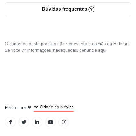
Dúvidas frequentes
O conteúdo deste produto não representa a opinião da Hotmart.
Se você vir informações inadequadas,
denuncie aqui
em Bogotá
em Amsterdam
em Madrid
na Cidade do México
Feito com
❤
em Belo Horizonte