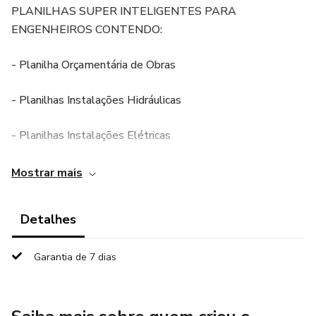
PLANILHAS SUPER INTELIGENTES PARA
ENGENHEIROS CONTENDO:
- Planilha Orçamentária de Obras
- Planilhas Instalações Hidráulicas
- Planilhas Instalações Elétricas
- Relatório Fundações
Mostrar mais
- Planilha Estruturas Metálicas
Detalhes
- Planilha Incêndio
Garantia de 7 dias
- Planilha Cálculo de Materiais
- Controle de Reforma