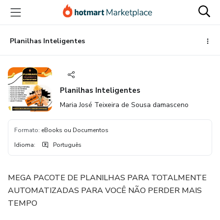
Ir
Ir
Ir
para
para
para
o
o
o
conteúdo
pagamento
rodapé
Planilhas Inteligentes
principal
Planilhas Inteligentes
Maria José Teixeira de Sousa damasceno
Formato
:
eBooks ou Documentos
Idioma
:
Português
MEGA PACOTE DE PLANILHAS PARA TOTALMENTE
AUTOMATIZADAS PARA VOCÊ NÃO PERDER MAIS
TEMPO