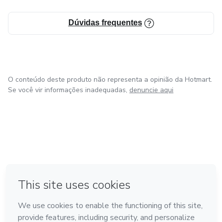
Dúvidas frequentes
O conteúdo deste produto não representa a opinião da Hotmart.
Se você vir informações inadequadas,
denuncie aqui
em Bogotá
em Amsterdam
em Madrid
na Cidade do México
Feito com
❤
em Belo Horizonte