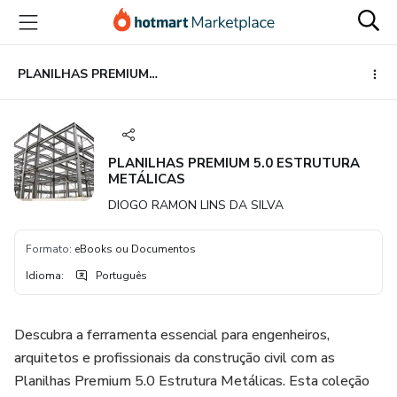
Ir
Ir
Ir
para
para
para
o
o
o
conteúdo
pagamento
rodapé
PLANILHAS PREMIUM 5.0 ESTRUTURA METÁLICAS
principal
PLANILHAS PREMIUM 5.0 ESTRUTURA
METÁLICAS
DIOGO RAMON LINS DA SILVA
Formato
:
eBooks ou Documentos
Idioma
:
Português
Descubra a ferramenta essencial para engenheiros,
arquitetos e profissionais da construção civil com as
Planilhas Premium 5.0 Estrutura Metálicas. Esta coleção