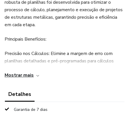
robusta de planilhas foi desenvolvida para otimizar o
processo de cálculo, planejamento e execução de projetos
de estruturas metálicas, garantindo precisão e eficiência
em cada etapa.
Principais Benefícios:
Precisão nos Cálculos: Elimine a margem de erro com
planilhas detalhadas e pré-programadas para cálculos
estruturais específicos.
Mostrar mais
Otimização do Tempo: Acelere o planejamento e a
execução de seus projetos com ferramentas que
Detalhes
simplificam processos complexos.
Garantia de 7 dias
Flexibilidade: Adapte facilmente as planilhas às
necessidades específicas de cada projeto, permitindo
personalização e ajustes conforme necessário.