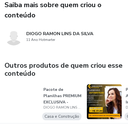
Saiba mais sobre quem criou o
Praticidade: Interface intuitiva e amigável, ideal tanto para
conteúdo
iniciantes quanto para profissionais experientes na área de
estruturas metálicas.
DIOGO RAMON LINS DA SILVA
11 Ano Hotmarter
Outros produtos de quem criou esse
conteúdo
Pacote de
P
Planilhas PREMIUM
A
EXCLUSIVA -
I
DIOGO RAMON LINS DA SILVA
Reboco, Chapisco,
Co...
Casa e Construção