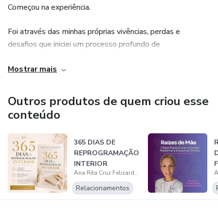
Começou na experiência.
Foi através das minhas próprias vivências, perdas e
desafios que iniciei um processo profundo de
autoconhecimento e autocura. Um caminho exigente,
Mostrar mais
transformador e, acima de tudo, honesto.
Durante esse percurso nasceu aquilo a que chamei Terapia
Outros produtos de quem criou esse
da Alma — uma abordagem que ia além da mente e que
conteúdo
integrava emoção, corpo e energia.
365 DIAS DE
R
Mas com o tempo, a prática clínica e o acompanhamento
REPROGRAMAÇÃO
D
de muitas pessoas, percebi que era necessário ir mais
INTERIOR
F
longe.
Ana Rita Cruz Felizardo Almeida Morais
E
Relacionamentos
Ir além da escuta.
Ir além da consciência.