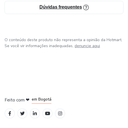
Dúvidas frequentes
Ir à raiz.
Foi assim que nasceu o Método Essentia.
O conteúdo deste produto não representa a opinião da Hotmart.
Um processo estruturado que representa a minha evolução
Se você vir informações inadequadas,
denuncie aqui
enquanto mulher e psicoterapeuta, e que trabalha a
transformação emocional de forma profunda, direta e
responsável.
em Amsterdam
em Madrid
em Bogotá
Feito com
❤
em Belo Horizonte
na Cidade do México