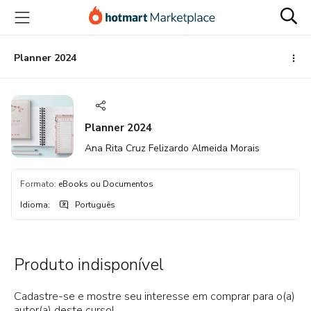
Ir
Ir
Ir
para
para
para
o
o
o
conteúdo
pagamento
rodapé
Planner 2024
principal
Planner 2024
Ana Rita Cruz Felizardo Almeida Morais
Formato
:
eBooks ou Documentos
Idioma
:
Português
Produto indisponível
Cadastre-se e mostre seu interesse em comprar para o(a)
autor(a) deste curso!