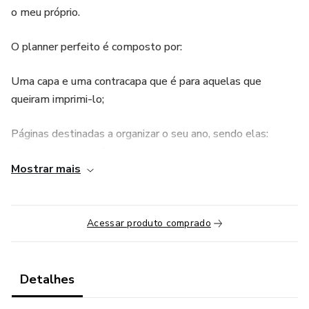
o meu próprio.
O planner perfeito é composto por:
Uma capa e uma contracapa que é para aquelas que
queiram imprimi-lo;
Páginas destinadas a organizar o seu ano, sendo elas:
planejamento anual, compromissos importantes e metas
Mostrar mais
para o ano. Tudo pensado milimetricamente;
Um calendário menstrual porque afinal, somos garotas
organizadas;
Acessar produto comprado
Um controle de consultas, super importante pois as
organizadas também precisam ir ao médico;
Detalhes