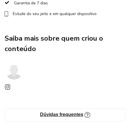
Um controle financeiro mensal.
Garantia de 7 dias
Estude do seu jeito e em qualquer dispositivo
E então os meses e dias sequenciais.
Espero que gostem do produto pois não foi nada fácil de
fazer, qualquer dúvida mandem mensagem no meu e-mail
Saiba mais sobre quem criou o
(julianacsousa156@gmail.com) ou na minha página no
conteúdo
Instagram (juh.csousa).
Dúvidas frequentes