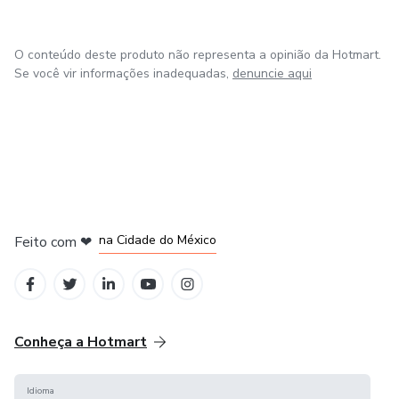
O conteúdo deste produto não representa a opinião da Hotmart.
Se você vir informações inadequadas,
denuncie aqui
em Bogotá
em Amsterdam
em Madrid
na Cidade do México
Feito com
❤
em Belo Horizonte
Conheça a Hotmart
Idioma