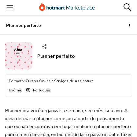
Ir
Ir
Ir
para
para
para
o
o
o
conteúdo
pagamento
rodapé
Planner perfeito
principal
Planner perfeito
Formato
:
Cursos Online e Serviços de Assinatura
Idioma
:
Português
Planner pra você organizar a semana, seu mês, seu ano. A
ideia de criar o planner começou a partir do pensamento
que eu não encontrava em lugar nenhum o planner perfeito
para o meu dia-a-dia, então decidi dar o passo inicial e fazer