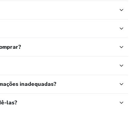
comprar?
rmações inadequadas?
ê-las?