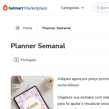
Ir
Ir
Ir
Categorias
para
para
para
o
o
o
conteúdo
pagamento
rodapé
Home
Planner Semanal
principal
Planner Semanal
Português
Adquira agora por preço promo
como bônus!
Organize sua semana com mais 
para te ajudar a visualizar se