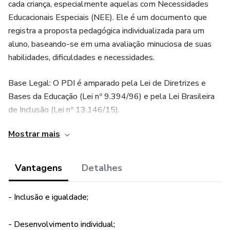
cada criança, especialmente aquelas com Necessidades
Educacionais Especiais (NEE). Ele é um documento que
registra a proposta pedagógica individualizada para um
aluno, baseando-se em uma avaliação minuciosa de suas
habilidades, dificuldades e necessidades.
Base Legal: O PDI é amparado pela Lei de Diretrizes e
Bases da Educação (Lei nº 9.394/96) e pela Lei Brasileira
de Inclusão (Lei nº 13.146/15).
Mostrar mais
Propósito: Visa orientar o atendimento aos alunos com
NEE, adaptando o currículo e as práticas pedagógicas às
suas necessidades individuais.
Vantagens
Detalhes
Componentes: O PDI geralmente inclui informações sobre
- Inclusão e igualdade;
o aluno, avaliação de seu desenvolvimento, objetivos de
aprendizagem, atividades e estratégias de intervenção.
- Desenvolvimento individual;