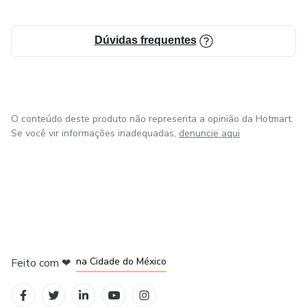
Fique à vontade para explorar meus materiais e tirar suas
Dúvidas frequentes
dúvidas. Estou aqui para trilharmos juntos essa jornada!
O conteúdo deste produto não representa a opinião da Hotmart.
Se você vir informações inadequadas,
denuncie aqui
em Bogotá
em Amsterdam
em Madrid
na Cidade do México
Feito com
❤
em Belo Horizonte