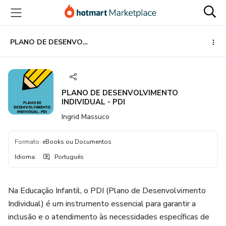
Ir
Ir
Ir
para
para
para
o
o
o
conteúdo
pagamento
rodapé
PLANO DE DESENVOLVIMENTO INDIVIDUAL - PDI
principal
PLANO DE DESENVOLVIMENTO
INDIVIDUAL - PDI
Ingrid Massuco
Formato
:
eBooks ou Documentos
Idioma
:
Português
Na Educação Infantil, o PDI (Plano de Desenvolvimento
Individual) é um instrumento essencial para garantir a
inclusão e o atendimento às necessidades específicas de