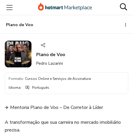
Ir
Ir
Ir
para
para
para
o
o
o
conteúdo
pagamento
rodapé
Plano de Voo
principal
Plano de Voo
Pedro Lazarini
Formato
:
Cursos Online e Serviços de Assinatura
Idioma
:
Português
✈️ Mentoria Plano de Voo – De Corretor à Líder
A transformação que sua carreira no mercado imobiliário
precisa.