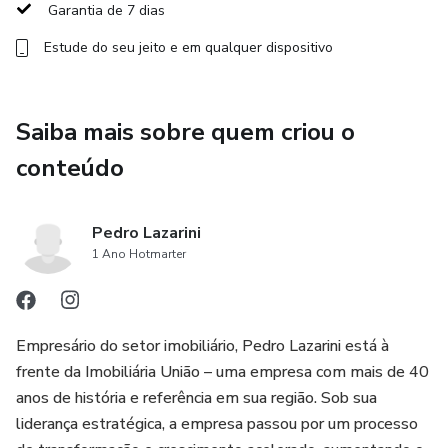
Garantia de 7 dias
✅ Aprender com quem já enfrentou e superou os desafios
Estude do seu jeito e em qualquer dispositivo
do setor
✅ Construir uma base sólida de gestão e performance
Saiba mais sobre quem criou o
imobiliária
conteúdo
Pedro Lazarini, CEO da Imobiliária União, ao lado de
Gustavo Rangel e Jardel Martins, vai te conduzir numa
Pedro Lazarini
jornada de alta performance, com método validado e
1 Ano Hotmarter
linguagem prática, direto do campo de batalha para o seu
negócio.
Empresário do setor imobiliário, Pedro Lazarini está à
🛡️ Garantia incondicional de 7 dias
frente da Imobiliária União – uma empresa com mais de 40
anos de história e referência em sua região. Sob sua
🎯 Formato 100% online
liderança estratégica, a empresa passou por um processo