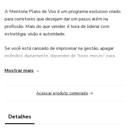
A Mentoria Plano de Voo é um programa exclusivo criado
para corretores que desejam dar um passo além na
profissão. Mais do que vender, é hora de liderar com
estratégia, visão e autoridade.
Se você está cansado de improvisar na gestão, apagar
incêndios diariamente, depender de “bons meses” para
sobreviver e sente que está pronto para assumir o
Mostrar mais
comando da sua carreira, essa mentoria é pra você.
Durante a imersão, você vai aprender:
Acessar produto comprado
✅ Como sair da operação e liderar com visão
✅ A assumir o controle da sua equipe com autoridade
Detalhes
✅ Aplicar processos práticos para crescer com segurança