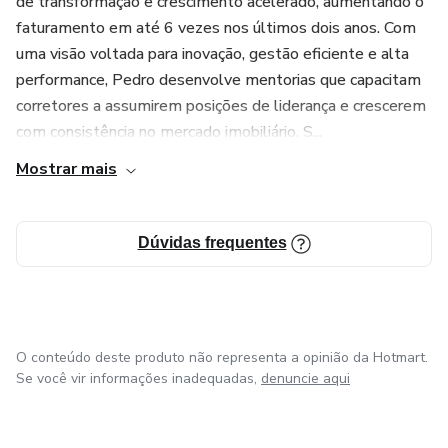
de transformação e crescimento acelerado, aumentando o
🚀 Conteúdo prático, direto e aplicável
faturamento em até 6 vezes nos últimos dois anos. Com
uma visão voltada para inovação, gestão eficiente e alta
Clique agora, garanta sua vaga e decole rumo à liderança!
performance, Pedro desenvolve mentorias que capacitam
corretores a assumirem posições de liderança e crescerem
com consistência no mercado imobiliário. S...
Mostrar mais
Dúvidas frequentes
O conteúdo deste produto não representa a opinião da Hotmart.
Se você vir informações inadequadas,
denuncie aqui