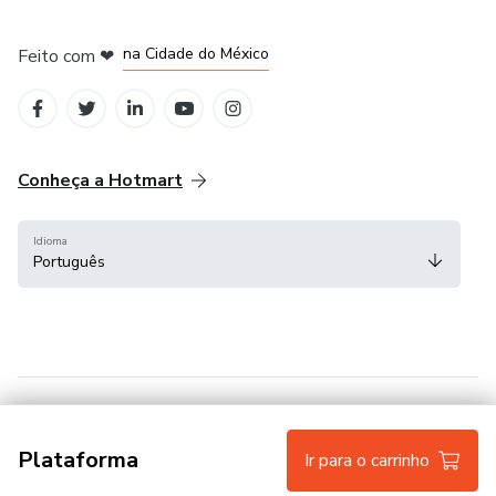
em Bogotá
em Amsterdam
em Madrid
na Cidade do México
Feito com
❤
em Belo Horizonte
Conheça a Hotmart
Idioma
Português
Central de ajuda
Termos
Privacidade
Cookies
Plataforma
Ir para o carrinho
Hotmart — 2011-2026 © Todos os direitos reservados.