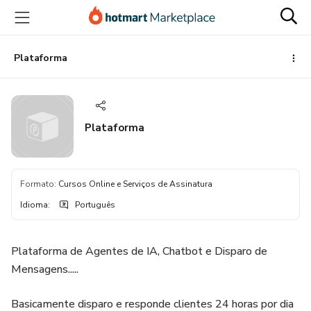
Ir
Ir
Ir
para
para
para
o
o
o
conteúdo
pagamento
rodapé
Plataforma
principal
Plataforma
Formato
:
Cursos Online e Serviços de Assinatura
Idioma
:
Português
Plataforma de Agentes de IA, Chatbot e Disparo de
Mensagens.....
Basicamente disparo e responde clientes 24 horas por dia