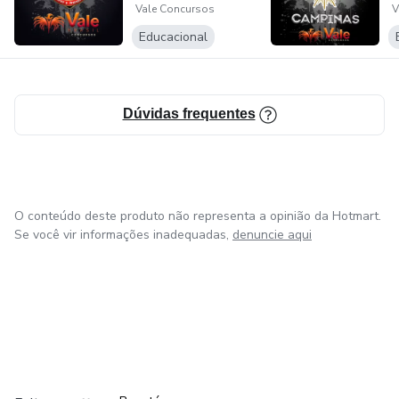
Vale Concursos
V
Educacional
Dúvidas frequentes
O conteúdo deste produto não representa a opinião da Hotmart.
Se você vir informações inadequadas,
denuncie aqui
em Amsterdam
em Madrid