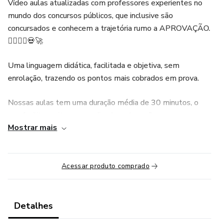
Vídeo aulas atualizadas com professores experientes no
mundo dos concursos públicos, que inclusive são
concursados e conhecem a trajetória rumo a APROVAÇÃO.
👮‍♀️🕵️‍♂️💀🚀
Uma linguagem didática, facilitada e objetiva, sem
enrolação, trazendo os pontos mais cobrados em prova.
Nossas aulas tem uma duração média de 30 minutos, o
que facilita muito o aprendizado e absorção.
Mostrar mais
Material de apoio em PDF, caderno de questões
específicos por matéria, questões em PDF📄 , QUIZ❓ e
VÍDEO🎬.
Acessar produto comprado
SOMOS ESPECIALISTAS EM CONCURSOS DE
GUARDA MUNICIPAL.
Detalhes