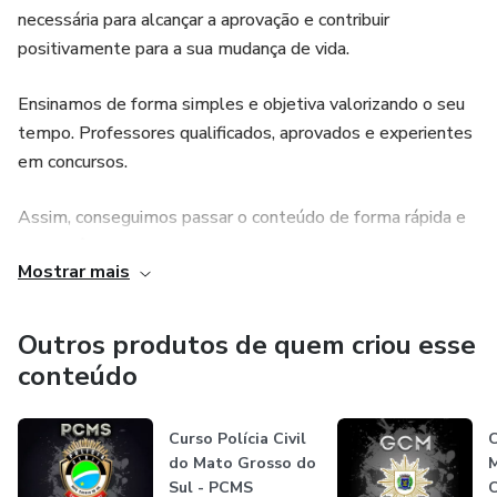
necessária para alcançar a aprovação e contribuir
positivamente para a sua mudança de vida.
Ensinamos de forma simples e objetiva valorizando o seu
tempo. Professores qualificados, aprovados e experientes
em concursos.
Assim, conseguimos passar o conteúdo de forma rápida e
que você consegue aprender facilmente.
Mostrar mais
Passar em concurso público possui em sua essência:
persistência e qualidade dos estudos.
Outros produtos de quem criou esse
conteúdo
A dedicação é muito importante e sabemos que várias
coisas podem e estão te impedindo de continuar. Por isso,
Curso Polícia Civil
C
conte conosco e lembre-se: QUANTO VALE A SUA
do Mato Grosso do
M
APROVAÇÃO?
Sul - PCMS
C