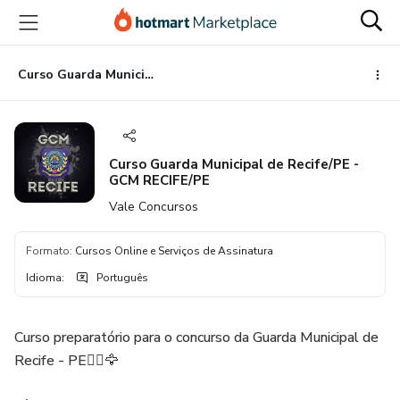
Ir
Ir
Ir
para
para
para
o
o
o
conteúdo
pagamento
rodapé
Curso Guarda Municipal de Recife/PE - GCM RECIFE/PE
principal
Curso Guarda Municipal de Recife/PE -
GCM RECIFE/PE
Vale Concursos
Formato
:
Cursos Online e Serviços de Assinatura
Idioma
:
Português
Curso preparatório para o concurso da Guarda Municipal de
Recife - PE👮‍♂️🦅