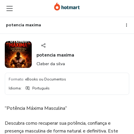
Ir
Ir
Ir
para
para
para
o
o
o
conteúdo
pagamento
rodapé
potencia maxima
principal
potencia maxima
Cleber da silva
Formato
:
eBooks ou Documentos
Idioma
:
Português
“Potência Máxima Masculina”
Descubra como recuperar sua potência, confiança e
presença masculina de forma natural e definitiva. Este