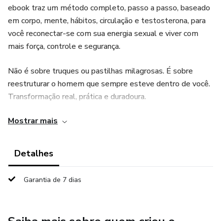
ebook traz um método completo, passo a passo, baseado
em corpo, mente, hábitos, circulação e testosterona, para
você reconectar-se com sua energia sexual e viver com
mais força, controle e segurança.
Não é sobre truques ou pastilhas milagrosas. É sobre
reestruturar o homem que sempre esteve dentro de você.
Transformação real, prática e duradoura.
Mostrar mais
Recupere sua ereção, sua confiança e seu respeito próprio.
Comece agora sua reconstrução.
Detalhes
Garantia de 7 dias