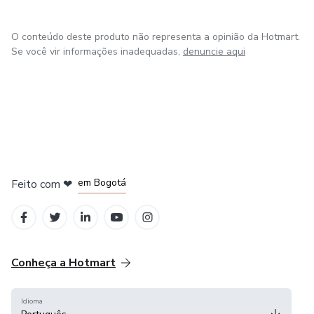
O conteúdo deste produto não representa a opinião da Hotmart.
Se você vir informações inadequadas,
denuncie aqui
em Amsterdam
em Madrid
em Bogotá
Feito com
❤
em Belo Horizonte
na Cidade do México
Conheça a Hotmart
Idioma