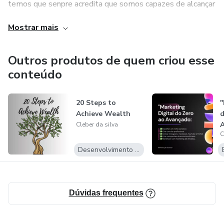
temos que senpre acredita que somos capazes de alcançar
nossos objetivos então não desista siga em frente
Mostrar mais
Outros produtos de quem criou esse
conteúdo
20 Steps to
"
Achieve Wealth
d
A
Cleber da silva
C
C
Desenvolvimento Pessoal
Dúvidas frequentes