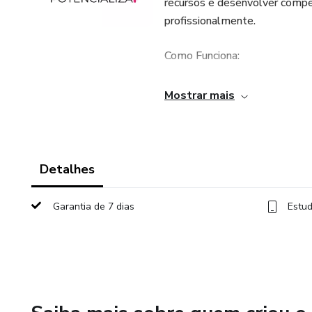
recursos e desenvolver compet
profissionalmente.
Como Funciona:
O Potencializa é composto p
Mostrar mais
mindset de crescimento até ha
inteligência emocional e prod
aumentar sua "potência" profis
Detalhes
Garantia de 7 dias
Estud