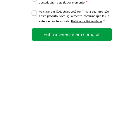
*
descadastrar a qualquer momento.
Ao clicar em Cadastrar, você confirma a sua inscrição
neste produto. Você, igualmente, confirma que leu, e
*
entendeu os termos da
Política de Privacidade
Tenho interesse em comprar!