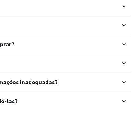
mprar?
rmações inadequadas?
ê-las?