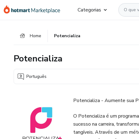
Ir
Ir
Ir
Categorias
para
para
para
o
o
o
conteúdo
pagamento
rodapé
Home
Potencializa
principal
Potencializa
Português
Potencializa - Aumente sua Po
O Potencializa é um programa
sucesso na carreira, transfor
tangíveis. Através de um méto