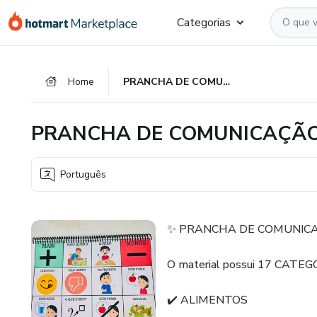
Ir
Ir
Ir
Categorias
para
para
para
o
o
o
conteúdo
pagamento
rodapé
Home
PRANCHA DE COMUNICAÇÃO ALTERNATIVA
principal
PRANCHA DE COMUNICAÇÃO
Português
✨ PRANCHA DE COMUNIC
O material possui 17 CATEG
✔️ ALIMENTOS