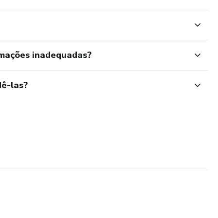
rmações inadequadas?
ê-las?