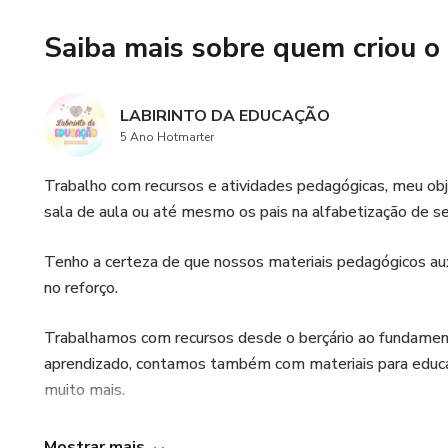
✔️ LUGARES DA CASA
Saiba mais sobre quem criou o
✔️ ROUPAS
LABIRINTO DA EDUCAÇÃO
✔️ ESCOLA
5 Ano Hotmarter
✔️ ANIMAIS
Trabalho com recursos e atividades pedagógicas, meu obj
sala de aula ou até mesmo os pais na alfabetização de se
✔️ BRINQUEDOS
Tenho a certeza de que nossos materiais pedagógicos au
✔️ MEIOS DE TRANSPORT
no reforço.
✔️ PROFISSÕES
Trabalhamos com recursos desde o berçário ao fundamental
aprendizado, contamos também com materiais para educaçã
- Contém também instruções 
muito mais.
- 60 Páginas
Nosso objetivo é ajudar você educador, tornar o dia a dia m
Mostrar mais