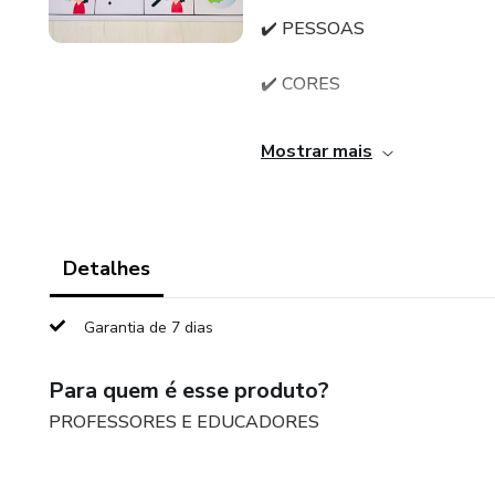
✔️ PESSOAS
✔️ CORES
✔️ LUGARES
Mostrar mais
✔️ SENTIMENTOS
✔️ NECESSIDADES BÁSICA
Detalhes
✔️ AÇÕES
Garantia de 7 dias
✔️ HIGIENE PESSOAL
Para quem é esse produto?
✔️ ATIVIDADES DIÁRIA
PROFESSORES E EDUCADORES
✔️ CORPO HUMANO