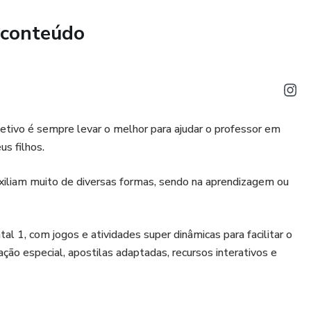
 conteúdo
etivo é sempre levar o melhor para ajudar o professor em
us filhos.
xiliam muito de diversas formas, sendo na aprendizagem ou
E
 1, com jogos e atividades super dinâmicas para facilitar o
o especial, apostilas adaptadas, recursos interativos e
de uso 😍
ais prático e divertido com as atividades, deixar o ensino