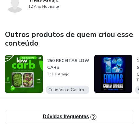
Thais Araujo
12 Ano Hotmarter
Outros produtos de quem criou esse
conteúdo
250 RECEITAS LOW
CARB
Thais Araujo
T
Culinária e Gastronomia
Dúvidas frequentes