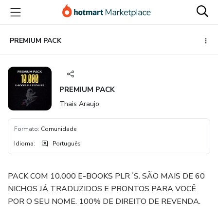
Ir
Ir
Ir
para
para
para
o
o
o
conteúdo
pagamento
rodapé
PREMIUM PACK
principal
PREMIUM PACK
Thais Araujo
Formato
:
Comunidade
Idioma
:
Português
PACK COM 10.000 E-BOOKS PLR´S. SÃO MAIS DE 60
NICHOS JÁ TRADUZIDOS E PRONTOS PARA VOCÊ
POR O SEU NOME. 100% DE DIREITO DE REVENDA.