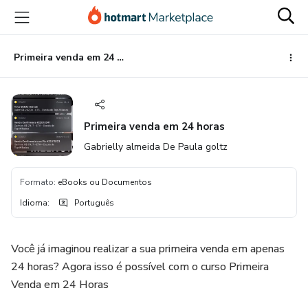
Ir
Ir
Ir
para
para
para
o
o
o
conteúdo
pagamento
rodapé
Primeira venda em 24 horas
principal
Primeira venda em 24 horas
Gabrielly almeida De Paula goltz
Formato
:
eBooks ou Documentos
Idioma
:
Português
Você já imaginou realizar a sua primeira venda em apenas
24 horas? Agora isso é possível com o curso Primeira
Venda em 24 Horas