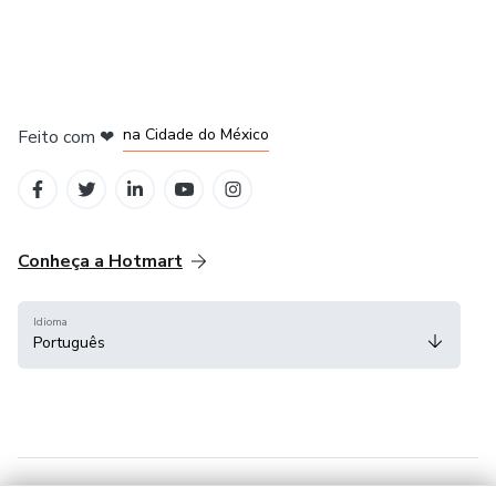
em Bogotá
em Amsterdam
em Madrid
na Cidade do México
Feito com
❤
em Belo Horizonte
Conheça a Hotmart
Idioma
Português