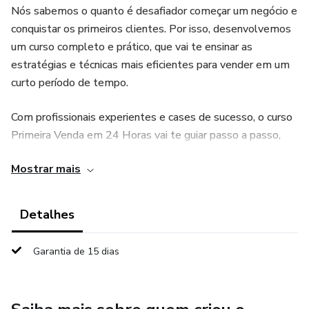
Nós sabemos o quanto é desafiador começar um negócio e
conquistar os primeiros clientes. Por isso, desenvolvemos
um curso completo e prático, que vai te ensinar as
estratégias e técnicas mais eficientes para vender em um
curto período de tempo.
Com profissionais experientes e cases de sucesso, o curso
Primeira Venda em 24 Horas vai te guiar passo a passo,
desde a definição do seu público-alvo até a execução de
Mostrar mais
campanhas de vendas eficazes. Desenvolva habilidades
essenciais, aprenda a persuadir, a criar argumentos
convincentes e a conquistar a confiança do seu cliente
Detalhes
Garantia de 15 dias