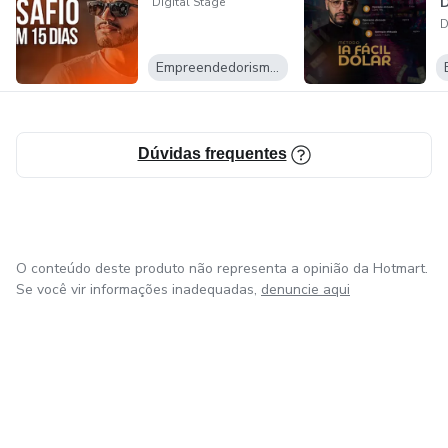
D
Digital Stage
D
Empreendedorismo Digital
Dúvidas frequentes
O conteúdo deste produto não representa a opinião da Hotmart.
Se você vir informações inadequadas,
denuncie aqui