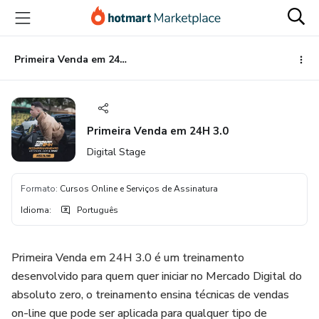
Ir
Ir
Ir
para
para
para
o
o
o
conteúdo
pagamento
rodapé
Primeira Venda em 24H 3.0
principal
Primeira Venda em 24H 3.0
Digital Stage
Formato
:
Cursos Online e Serviços de Assinatura
Idioma
:
Português
Primeira Venda em 24H 3.0 é um treinamento
desenvolvido para quem quer iniciar no Mercado Digital do
absoluto zero, o treinamento ensina técnicas de vendas
on-line que pode ser aplicada para qualquer tipo de