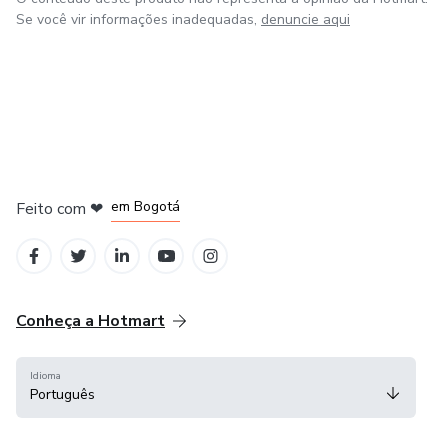
transformar sua vida financeira através desse nicho
Se você vir informações inadequadas,
denuncie aqui
lucrativo.
em Amsterdam
em Madrid
em Bogotá
Feito com
❤
em Belo Horizonte
na Cidade do México
Conheça a Hotmart
Idioma
Português