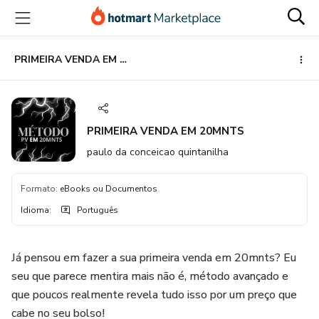
Ir
Ir
Ir
para
para
para
o
o
o
conteúdo
pagamento
rodapé
PRIMEIRA VENDA EM 20MNTS
principal
PRIMEIRA VENDA EM 20MNTS
paulo da conceicao quintanilha
Formato
:
eBooks ou Documentos
Idioma
:
Português
Já pensou em fazer a sua primeira venda em 20mnts? Eu
seu que parece mentira mais não é, método avançado e
que poucos realmente revela tudo isso por um preço que
cabe no seu bolso!