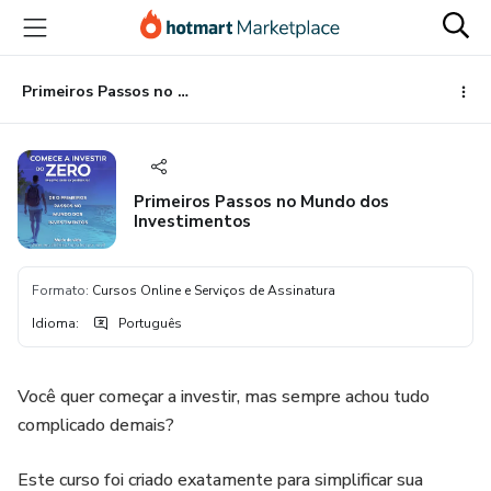
Ir
Ir
Ir
para
para
para
o
o
o
conteúdo
pagamento
rodapé
Primeiros Passos no Mundo dos Investimentos
principal
Primeiros Passos no Mundo dos
Investimentos
Formato
:
Cursos Online e Serviços de Assinatura
Idioma
:
Português
Você quer começar a investir, mas sempre achou tudo
complicado demais?
Este curso foi criado exatamente para simplificar sua