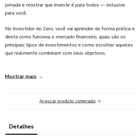
jornada e mostrar que investir é para todos — inclusive
para você.
No Investidor do Zero, você vai aprender de forma prática e
direta como funciona o mercado financeiro, quais são os
principais tipos de investimentos e como escolher aqueles
que realmente combinam com seus objetivos.
Tudo explicado de maneira leve, sem termos difíceis e
Mostrar mais
sem promessas irreais.
🚀 O que você vai aprender
Acessar produto comprado
Diferença entre renda fixa e renda variável
Como funcionam juros, risco, retorno e volatilidade
Detalhes
Como os ETFs facilitam a diversificação