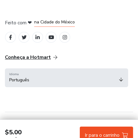
em Bogotá
em Amsterdam
em Madrid
na Cidade do México
Feito com
❤
em Belo Horizonte
Conheça a Hotmart
Idioma
Português
Central de ajuda
Termos
Privacidade
Cookies
$5.00
Ir para o carrinho